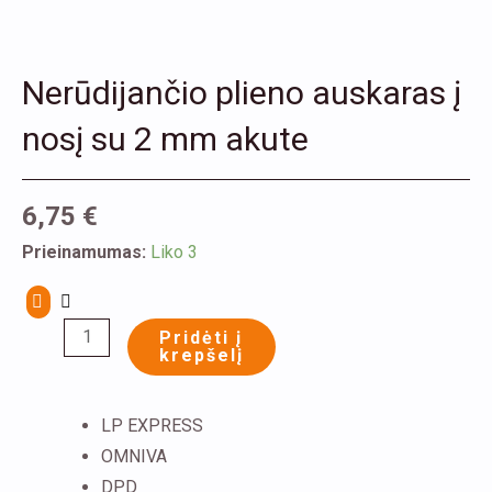
Nerūdijančio plieno auskaras į
nosį su 2 mm akute
6,75
€
produkto
Prieinamumas:
Liko 3
kiekis:
Nerūdijančio
Pridėti į
plieno
krepšelį
auskaras
į
LP EXPRESS
nosį
OMNIVA
su
DPD