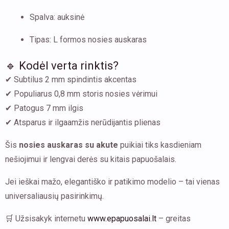
Spalva: auksinė
Tipas: L formos nosies auskaras
🔹 Kodėl verta rinktis?
✔ Subtilus 2 mm spindintis akcentas
✔ Populiarus 0,8 mm storis nosies vėrimui
✔ Patogus 7 mm ilgis
✔ Atsparus ir ilgaamžis nerūdijantis plienas
Šis
nosies auskaras su akute
puikiai tiks kasdieniam
nešiojimui ir lengvai derės su kitais papuošalais.
Jei ieškai mažo, elegantiško ir patikimo modelio – tai vienas
universaliausių pasirinkimų.
🛒 Užsisakyk internetu
www.epapuosalai.lt
– greitas