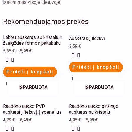
išsiuntimas visoje Lietuvoje.
Rekomenduojamos prekės
This
This
Labret auskaras su kristalu ir
Auskaras į liežuvį
product
product
žvaigždės formos pakabuku
3,59
€
has
has
5,65
€
–
5,99
€
multiple
multiple
Pridėti į krepšelį
variants.
variants.
Pridėti į krepšelį
The
The
options
options
IŠPARDUOTA
IŠPARDUOTA
may
may
be
be
This
This
Raudono aukso PVD
Raudono aukso pirsingo
chosen
chosen
product
product
auskarai į liežuvį, į spenelius
auskaras su kristalu
on
on
has
has
4,79
€
–
6,49
€
4,95
€
–
5,99
€
the
the
multiple
multiple