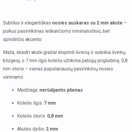
2
mm
akute
Subtilus ir elegantiškas
nosies auskaras su 2 mm akute
–
puikus pasirinkimas ieškančioms minimalistinio, bet
spindinčio akcento.
Maža, skaidri akutė gražiai atspindi šviesą ir suteikia švelnų
blizgesį, o 7 mm ilgio kotelis užtikrina patogų prigludimą. 0,8
mm storis – vienas populiariausių pasirinkimų nosies
vėrimams.
Medžiaga:
nerūdijantis plienas
Kotelio ilgis:
7 mm
Kotelio storis:
0,8 mm
Akutės dydis:
2 mm