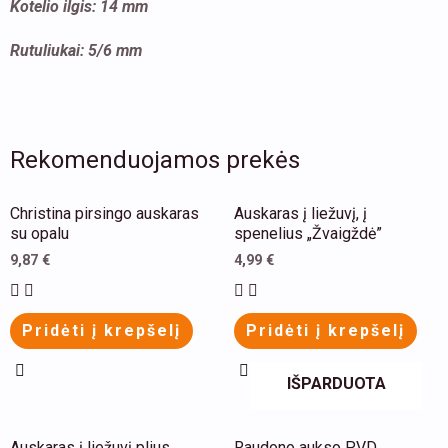
Kotelio ilgis: 14 mm
Rutuliukai: 5/6 mm
Rekomenduojamos prekės
This
Christina pirsingo auskaras
Auskaras į liežuvį, į
product
su opalu
spenelius „Žvaigždė”
has
9,87
€
4,99
€
multiple
variants.
Pridėti į krepšelį
Pridėti į krepšelį
The
options
IŠPARDUOTA
may
be
This
This
Auskaras į liežuvį plius
Raudono aukso PVD