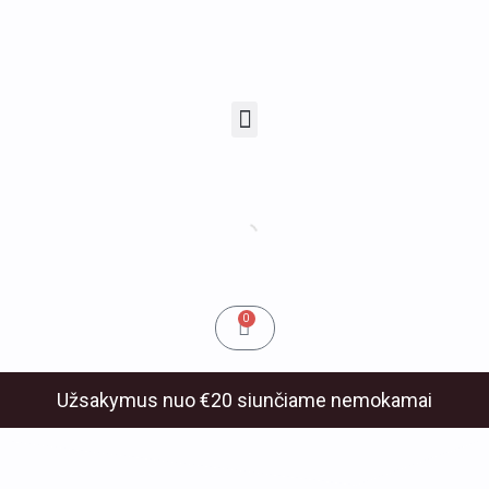
Pereiti
prie
turinio
Menu
u
klis
Cart
0
Užsakymus nuo €20 siunčiame nemokamai