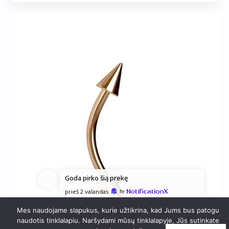
Goda
pirko šią prekę
prieš 2 valandas
by
Mes naudojame slapukus, kurie užtikrina, kad Jums bus patogu
naudotis tinklalapiu. Naršydami mūsų tinklalapyje, Jūs sutinkate