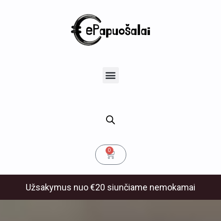
Pereiti
prie
turinio
u
Menu
klis
Cart
0
Užsakymus nuo €20 siunčiame nemokamai