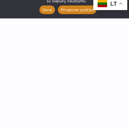
su slapukų naudojimu.
LT
Gerai
Privatumo politika
AUSKARAI Į ANTAKĮ
Tiesūs, lenkti, apvalūs