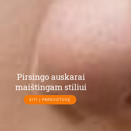
Pirsingo auskarai
maištingam stiliui
EITI Į PARDUOTUVĘ