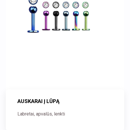
AUSKARAI Į LŪPĄ
Labretai, apvalūs, lenkti