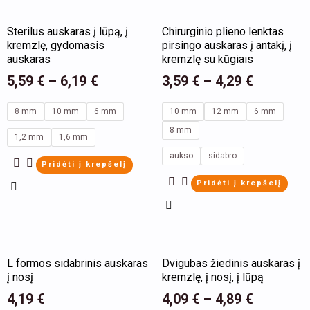
the
the
This
This
Sterilus auskaras į lūpą, į
Chirurginio plieno lenktas
product
product
product
product
kremzlę, gydomasis
pirsingo auskaras į antakį, į
page
page
has
has
auskaras
kremzlę su kūgiais
multiple
multiple
5,59
€
–
6,19
€
3,59
€
–
4,29
€
variants.
variants.
8 mm
10 mm
6 mm
10 mm
12 mm
6 mm
The
The
8 mm
options
options
1,2 mm
1,6 mm
may
may
aukso
sidabro
Pridėti į krepšelį
be
be
Pridėti į krepšelį
chosen
chosen
on
on
the
the
This
This
product
product
L formos sidabrinis auskaras
Dvigubas žiedinis auskaras į
product
product
page
page
į nosį
kremzlę, į nosį, į lūpą
has
has
4,19
€
4,09
€
–
4,89
€
multiple
multiple