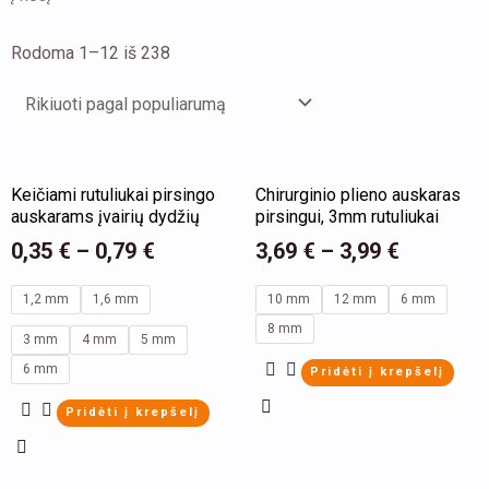
Rodoma 1–12 iš 238
This
This
Keičiami rutuliukai pirsingo
Chirurginio plieno auskaras
product
product
auskarams įvairių dydžių
pirsingui, 3mm rutuliukai
has
has
0,35
€
–
0,79
€
3,69
€
–
3,99
€
multiple
multiple
variants.
variants.
1,2 mm
1,6 mm
10 mm
12 mm
6 mm
The
The
8 mm
3 mm
4 mm
5 mm
options
options
6 mm
Pridėti į krepšelį
may
may
Pridėti į krepšelį
be
be
chosen
chosen
on
on