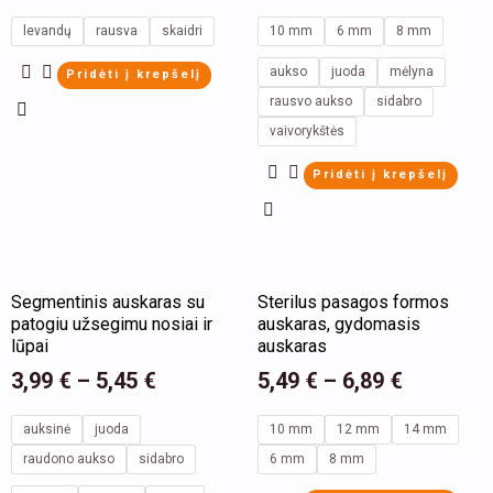
variants.
variants.
levandų
rausva
skaidri
10 mm
6 mm
8 mm
The
The
aukso
juoda
mėlyna
Pridėti į krepšelį
options
options
rausvo aukso
sidabro
may
may
vaivorykštės
be
be
Pridėti į krepšelį
chosen
chosen
on
on
the
the
product
product
This
This
Segmentinis auskaras su
Sterilus pasagos formos
page
page
product
product
patogiu užsegimu nosiai ir
auskaras, gydomasis
has
has
lūpai
auskaras
multiple
multiple
3,99
€
–
5,45
€
5,49
€
–
6,89
€
variants.
variants.
auksinė
juoda
10 mm
12 mm
14 mm
The
The
raudono aukso
sidabro
6 mm
8 mm
options
options