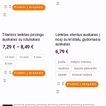
on
on
the
the
Pridėti į krepšelį
product
product
page
page
This
This
Titaninis lenktas pirsingo
Lenktas sterilus auskaras į
product
product
auskaras su rutuliukais
nosį su kristalu, gydomasis
has
has
auskaras
7,29
€
–
8,49
€
multiple
multiple
6,79
€
variants.
variants.
10 mm
12 mm
6 mm
juoda
mėlyno cirkonio
The
The
8 mm
raudona
šiaurės pašvaistė
options
options
Pridėti į krepšelį
skaidri
šviesiai mėlyna
may
may
be
be
Pridėti į krepšelį
chosen
chosen
on
on
the
the