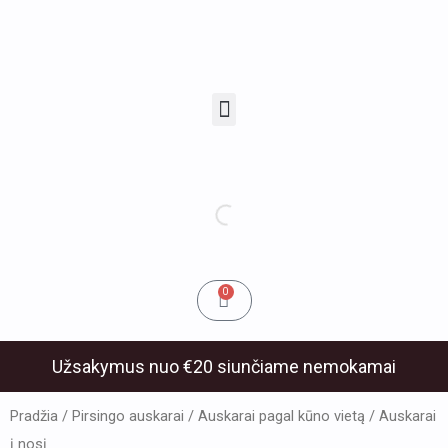
Pereiti
prie
turinio
Menu
u
klis
Cart
0
Užsakymus nuo €20 siunčiame nemokamai
Pradžia
/
Pirsingo auskarai
/
Auskarai pagal kūno vietą
/ Auskarai
į nosį