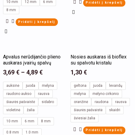
may
may
10 mm
12 mm
6 mm
Pridėti į krepšelį
be
be
8 mm
chosen
chosen
Pridėti į krepšelį
on
on
the
the
product
product
This
This
page
page
Apvalus nerūdijančio plieno
Nosies auskaras iš bioflex
product
product
auskaras įvairių spalvų
su spalvotu kristalu
has
has
3,69
€
–
4,89
€
1,30
€
multiple
multiple
variants.
variants.
auksinė
juoda
mėlyna
geltona
juoda
levandų
The
The
raudono aukso
rausva
mėlyna
mėlyno cirkonio
options
options
šiaurės pašvaistė
sidabro
oranžinė
raudona
rausva
violetinė
may
žalia
šiaurės pašvaistė
may
skaidri
šviesiai žalia
be
be
10 mm
6 mm
8 mm
chosen
chosen
Pridėti į krepšelį
0.8 mm
1.0 mm