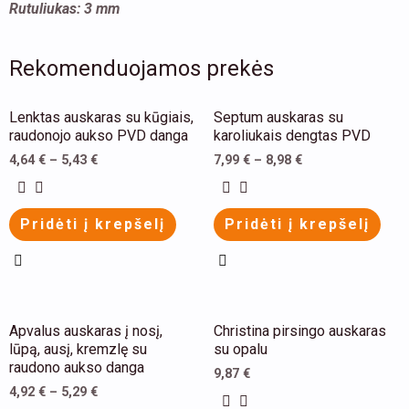
Rutuliukas: 3 mm
Rekomenduojamos prekės
This
This
Lenktas auskaras su kūgiais,
Septum auskaras su
product
product
raudonojo aukso PVD danga
karoliukais dengtas PVD
has
has
4,64
€
–
5,43
€
7,99
€
–
8,98
€
multiple
multiple
variants.
variants.
Pridėti į krepšelį
Pridėti į krepšelį
The
The
options
options
may
may
be
be
This
Apvalus auskaras į nosį,
Christina pirsingo auskaras
chosen
chosen
product
lūpą, ausį, kremzlę su
su opalu
on
on
raudono aukso danga
has
9,87
€
the
the
4,92
€
–
5,29
€
multiple