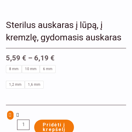
Sterilus auskaras į lūpą, į
kremzlę, gydomasis auskaras
5,59
€
–
6,19
€
produkto
8 mm
10 mm
6 mm
kiekis:
Sterilus
1,2 mm
1,6 mm
auskaras
į
lūpą,
į
Pridėti į
kremzlę,
krepšelį