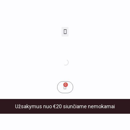
Pereiti
prie
turinio
Menu
u
klis
Cart
0
Užsakymus nuo €20 siunčiame nemokamai