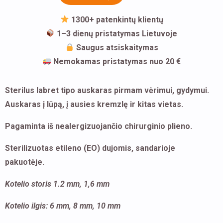
gydomasis
auskaras
1300+ patenkintų klientų
1–3 dienų pristatymas Lietuvoje
Saugus atsiskaitymas
Nemokamas pristatymas nuo 20 €
Sterilus labret tipo auskaras pirmam vėrimui, gydymui.
Auskaras į lūpą, į ausies kremzlę ir kitas vietas.
Pagaminta iš nealergizuojančio chirurginio plieno.
Sterilizuotas etileno (EO) dujomis, sandarioje
pakuotėje.
Kotelio storis 1.2 mm, 1,6 mm
Kotelio ilgis: 6 mm, 8 mm, 10 mm