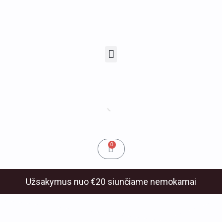
Pereiti
prie
turinio
Menu
u
klis
Cart
0
Užsakymus nuo €20 siunčiame nemokamai