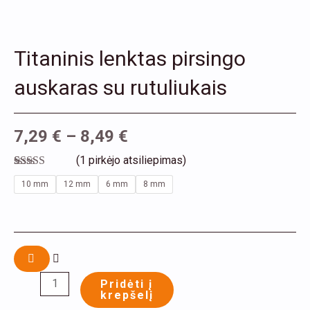
Titaninis lenktas pirsingo
auskaras su rutuliukais
7,29
€
–
8,49
€
(
1
pirkėjo atsiliepimas)
Įvertinimas:
1
produkto
10 mm
12 mm
6 mm
8 mm
5.00
iš 5
kiekis:
(viso
įvertinimų:
)
Titaninis
lenktas
pirsingo
auskaras
Pridėti į
krepšelį
su