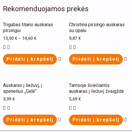
Rekomenduojamos prekės
This
Trigubas titano auskaras
Christina pirsingo auskaras
product
pirsingui
su opalu
has
13,50
€
–
14,60
€
9,87
€
multiple
variants.
Pridėti į krepšelį
Pridėti į krepšelį
The
options
may
This
Th
Auskaras į liežuvį, į
Tamsoje šviečiantis
be
product
pr
spenelius „Gėlė”
auskaras į liežuvį žvaigždė
chosen
has
ha
3,99
€
5,69
€
on
multiple
mu
the
variants.
va
Pridėti į krepšelį
Pridėti į krepšelį
product
The
Th
page
options
op