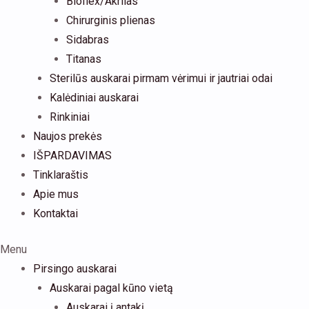
Bioflex/Akrilas
Chirurginis plienas
Sidabras
Titanas
Sterilūs auskarai pirmam vėrimui ir jautriai odai
Kalėdiniai auskarai
Rinkiniai
Naujos prekės
IŠPARDAVIMAS
Tinklaraštis
Apie mus
Kontaktai
Menu
Pirsingo auskarai
Auskarai pagal kūno vietą
Auskarai į antakį