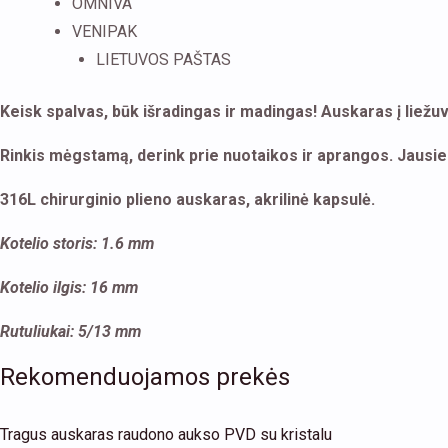
OMNIVA
VENIPAK
LIETUVOS PAŠTAS
Keisk spalvas, būk išradingas ir madingas! Auskaras į liežuvį
Rinkis mėgstamą, derink prie nuotaikos ir aprangos. Jausie
316L chirurginio plieno auskaras, akrilinė kapsulė.
Kotelio storis: 1.6 mm
Kotelio ilgis: 16 mm
Rutuliukai: 5/13 mm
Rekomenduojamos prekės
This
Tragus auskaras raudono aukso PVD su kristalu