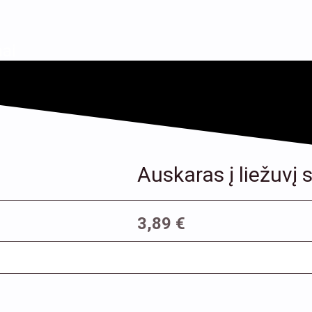
ai
Auskaras į liežuvį
3,89
€