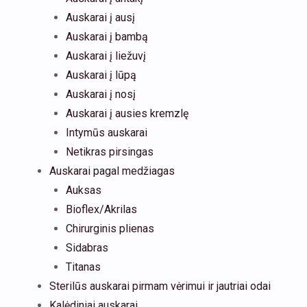
Auskarai į ausį
Auskarai į bambą
Auskarai į liežuvį
Auskarai į lūpą
Auskarai į nosį
Auskarai į ausies kremzlę
Intymūs auskarai
Netikras pirsingas
Auskarai pagal medžiagas
Auksas
Bioflex/Akrilas
Chirurginis plienas
Sidabras
Titanas
Sterilūs auskarai pirmam vėrimui ir jautriai odai
Kalėdiniai auskarai