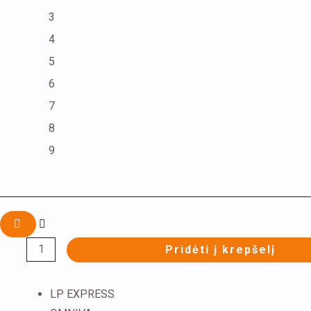
3
4
5
6
7
8
9
Pridėti į krepšelį
LP EXPRESS