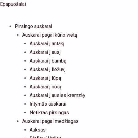
Pereiti
Products
Epapuošalai
prie
search
turinio
Pirsingo auskarai
Auskarai pagal kūno vietą
Auskarai į antakį
Auskarai į ausį
Auskarai į bambą
Auskarai į liežuvį
Auskarai į lūpą
Auskarai į nosį
Auskarai į ausies kremzlę
Intymūs auskarai
Netikras pirsingas
Auskarai pagal medžiagas
Auksas