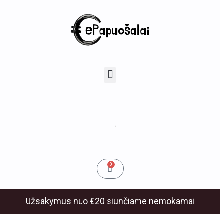
Pereiti
prie
turinio
u
Menu
klis
Cart
0
Užsakymus nuo €20 siunčiame nemokamai