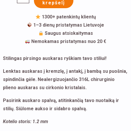
krepšelį
formos
kristalais
1300+ patenkintų klientų
1–3 dienų pristatymas Lietuvoje
Saugus atsiskaitymas
Nemokamas pristatymas nuo 20 €
Stilingas pirsingo auskaras ryškiam tavo stiliui!
Lenktas auskaras į kremzlę, į antakį, į bambą su puošnia,
spindinčia gėle. Nealergizuojančio 316L chirurginio
plieno auskaras su cirkonio kristalais.
Pasirink auskaro spalvą, atitinkančią tavo nuotaiką ir
stilių. Siūlome aukso ir sidabro spalvą.
Kotelio storis: 1.2 mm