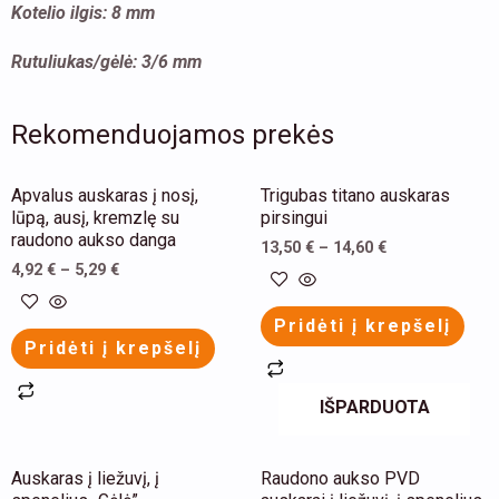
Kotelio ilgis: 8 mm
Rutuliukas/gėlė: 3/6 mm
Rekomenduojamos prekės
This
This
Apvalus auskaras į nosį,
Trigubas titano auskaras
product
product
lūpą, ausį, kremzlę su
pirsingui
raudono aukso danga
has
has
13,50
€
–
14,60
€
4,92
€
–
5,29
€
multiple
multiple
variants.
variants.
Pridėti į krepšelį
The
The
Pridėti į krepšelį
options
options
may
may
IŠPARDUOTA
be
be
chosen
chosen
This
This
Auskaras į liežuvį, į
Raudono aukso PVD
on
on
product
product