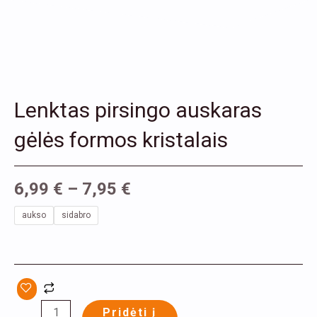
Lenktas pirsingo auskaras
gėlės formos kristalais
6,99
€
–
7,95
€
produkto
aukso
sidabro
kiekis:
Lenktas
pirsingo
auskaras
gėlės
Pridėti į