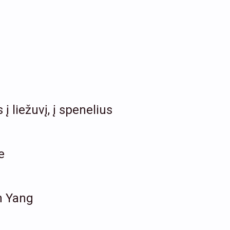
 liežuvį, į spenelius
e
in Yang