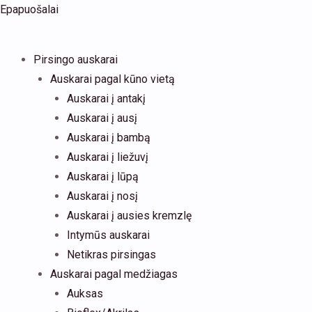
Pereiti
Products
produkto
This
This
This
Epapuošalai
prie
search
kiekis:
product
product
product
turinio
Žiedo
has
has
has
Pirsingo auskarai
formos
multiple
multiple
multiple
Auskarai pagal kūno vietą
pirsingo
variants.
variants.
variants.
Auskarai į antakį
auskaras
The
The
The
Auskarai į ausį
septum
options
options
options
Auskarai į bambą
may
may
may
Auskarai į liežuvį
be
be
be
Auskarai į lūpą
chosen
chosen
chosen
Auskarai į nosį
on
on
on
Auskarai į ausies kremzlę
the
the
the
Intymūs auskarai
product
product
product
Netikras pirsingas
page
page
page
Auskarai pagal medžiagas
Auksas