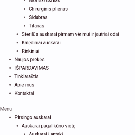
Bioflex/Akrilas
Chirurginis plienas
Sidabras
Titanas
Sterilūs auskarai pirmam vėrimui ir jautriai odai
Kalėdiniai auskarai
Rinkiniai
Naujos prekės
IŠPARDAVIMAS
Tinklaraštis
Apie mus
Kontaktai
Menu
Pirsingo auskarai
Auskarai pagal kūno vietą
Auskarai į antakį