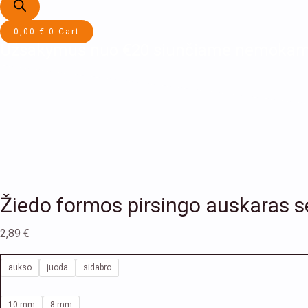
0,00
€
0
Cart
Užsakymus nuo €20 siunčiame nemokam
Žiedo formos pirsingo auskaras 
2,89
€
aukso
juoda
sidabro
10 mm
8 mm