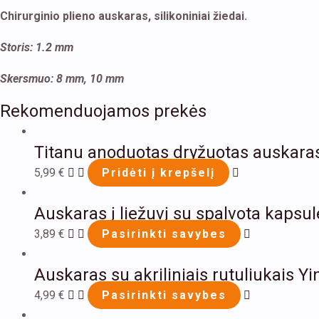
Chirurginio plieno auskaras, silikoniniai žiedai.
Storis: 1.2 mm
Skersmuo: 8 mm, 10 mm
Rekomenduojamos prekės
Titanu anoduotas dryžuotas auskaras į
5,99
€
Pridėti į krepšelį
Auskaras į liežuvį su spalvota kapsul
3,89
€
Pasirinkti savybes
Auskaras su akriliniais rutuliukais Y
4,99
€
Pasirinkti savybes