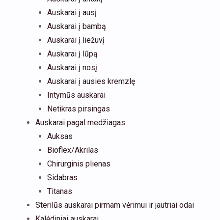
Auskarai į ausį
Auskarai į bambą
Auskarai į liežuvį
Auskarai į lūpą
Auskarai į nosį
Auskarai į ausies kremzlę
Intymūs auskarai
Netikras pirsingas
Auskarai pagal medžiagas
Auksas
Bioflex/Akrilas
Chirurginis plienas
Sidabras
Titanas
Sterilūs auskarai pirmam vėrimui ir jautriai odai
Kalėdiniai auskarai