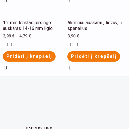
options
options
may
may
be
be
This
This
1.2 mm lenktas pirsingo
Akriliniai auskarai į liežuvį, į
chosen
chosen
product
product
auskaras 14-16 mm ilgio
spenelius
on
on
has
has
3,99
€
–
4,79
€
3,90
€
the
the
multiple
multiple
product
product
variants.
variants.
Pridėti į krepšelį
Pridėti į krepšelį
page
page
The
The
options
options
may
may
be
be
chosen
chosen
on
on
the
the
product
product
page
page
PARDUOTUVĖ