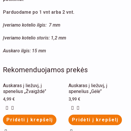
Parduodame po 1 vnt arba 2 vnt.
Įveriamo kotelio ilgis: 7 mm
Įveriamo kotelio storis: 1,2 mm
Auskaro ilgis: 15 mm
Rekomenduojamos prekės
This
This
Auskaras į liežuvį, į
Auskaras į liežuvį, į
product
product
spenelius „Žvaigždė”
spenelius „Gėlė”
has
has
4,99
€
3,99
€
multiple
multiple
variants.
variants.
Pridėti į krepšelį
Pridėti į krepšelį
The
The