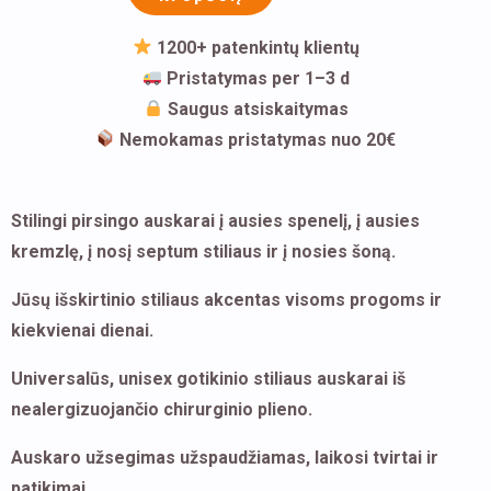
į
kremzlę,
1200+ patenkintų klientų
į
Pristatymas per 1–3 d
nosį
Saugus atsiskaitymas
Nemokamas pristatymas nuo 20€
Stilingi pirsingo auskarai į ausies spenelį, į ausies
kremzlę, į nosį septum stiliaus ir į nosies šoną.
Jūsų išskirtinio stiliaus akcentas visoms progoms ir
kiekvienai dienai.
Universalūs, unisex gotikinio stiliaus auskarai iš
nealergizuojančio chirurginio plieno.
Auskaro užsegimas užspaudžiamas, laikosi tvirtai ir
patikimai.