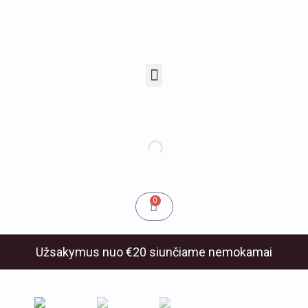
Pereiti
prie
turinio
Menu
u
klis
Cart
0
Užsakymus nuo €20 siunčiame nemokamai