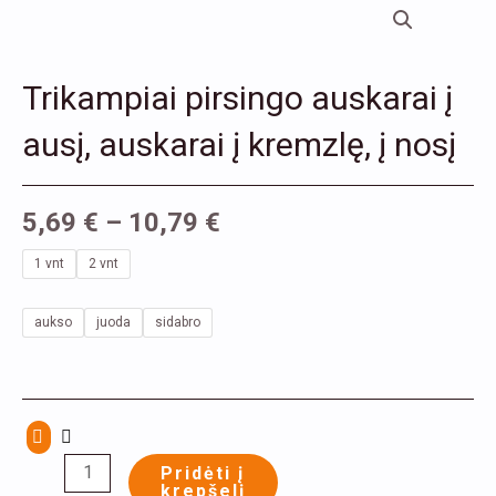
Trikampiai pirsingo auskarai į
ausį, auskarai į kremzlę, į nosį
5,69
€
–
10,79
€
produkto
1 vnt
2 vnt
kiekis:
Trikampiai
aukso
juoda
sidabro
pirsingo
auskarai
į
ausį,
Pridėti į
auskarai
krepšelį