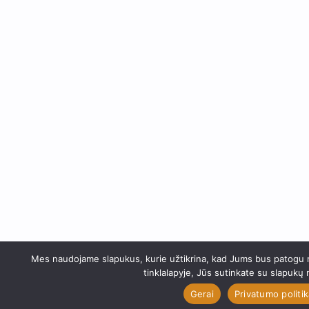
Mes naudojame slapukus, kurie užtikrina, kad Jums bus patogu n
tinklalapyje, Jūs sutinkate su slapukų
Gerai
Privatumo politi