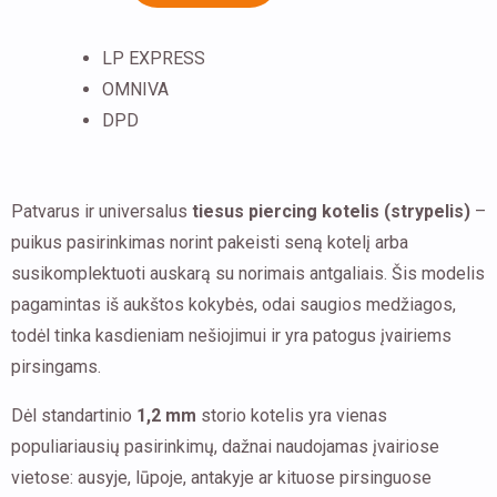
(strypelis)
–
LP EXPRESS
chirurginis
OMNIVA
plienas
DPD
Patvarus ir universalus
tiesus piercing kotelis (strypelis)
–
puikus pasirinkimas norint pakeisti seną kotelį arba
susikomplektuoti auskarą su norimais antgaliais. Šis modelis
pagamintas iš aukštos kokybės, odai saugios medžiagos,
todėl tinka kasdieniam nešiojimui ir yra patogus įvairiems
pirsingams.
Dėl standartinio
1,2 mm
storio kotelis yra vienas
populiariausių pasirinkimų, dažnai naudojamas įvairiose
vietose: ausyje, lūpoje, antakyje ar kituose pirsinguose