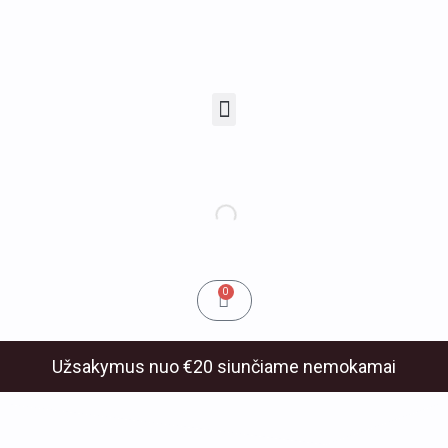
Pereiti
prie
turinio
Menu
u
klis
Cart
0
Užsakymus nuo €20 siunčiame nemokamai