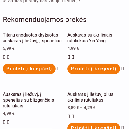
✔ Greitas pristatymas visoje Lietuvoje
Rekomenduojamos prekės
Th
Titanu anoduotas dryžuotas
Auskaras su akriliniais
pr
auskaras į liežuvį, į spenelius
rutuliukais Yin Yang
ha
5,99
€
4,99
€
mu
va
Pridėti į krepšelį
Pridėti į krepšelį
Th
op
m
This
Th
Auskaras į liežuvį, į
Auskaras į liežuvį plius
be
product
pr
spenelius su blizgančiais
akrilinis rutuliukas
ch
rutuliukais
has
ha
3,89
€
–
4,29
€
on
4,99
€
multiple
mu
th
variants.
va
Pridėti į krepšelį
pr