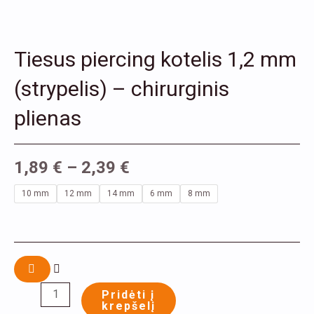
Tiesus piercing kotelis 1,2 mm
(strypelis) – chirurginis
plienas
1,89
€
–
2,39
€
produkto
10 mm
12 mm
14 mm
6 mm
8 mm
kiekis:
Tiesus
piercing
kotelis
1,2
Pridėti į
krepšelį
mm