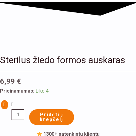
Sterilus žiedo formos auskaras
6,99
€
produkto
Prieinamumas:
Liko 4
kiekis:
Sterilus
Pridėti į
žiedo
krepšelį
formos
auskaras
1300+ patenkintų klientų