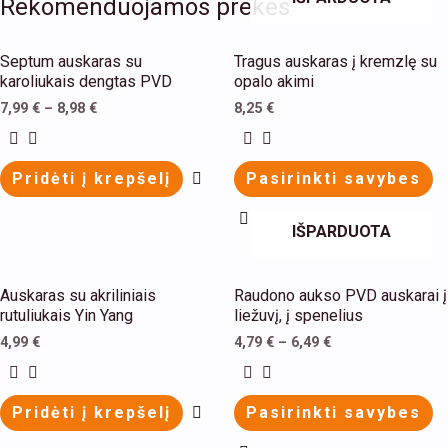
Rekomenduojamos prekės
This
This
Septum auskaras su
Tragus auskaras į kremzlę su
product
product
karoliukais dengtas PVD
opalo akimi
has
has
7,99
€
–
8,98
€
8,25
€
multiple
multiple
variants.
variants.
Pridėti į krepšelį
Pasirinkti savybes
The
The
options
options
IŠPARDUOTA
may
may
be
be
This
This
Auskaras su akriliniais
Raudono aukso PVD auskarai į
chosen
chosen
product
product
rutuliukais Yin Yang
liežuvį, į spenelius
on
on
has
has
4,99
€
4,79
€
–
6,49
€
the
the
multiple
multiple
product
product
variants.
variants.
Pridėti į krepšelį
Pasirinkti savybes
page
page
The
The