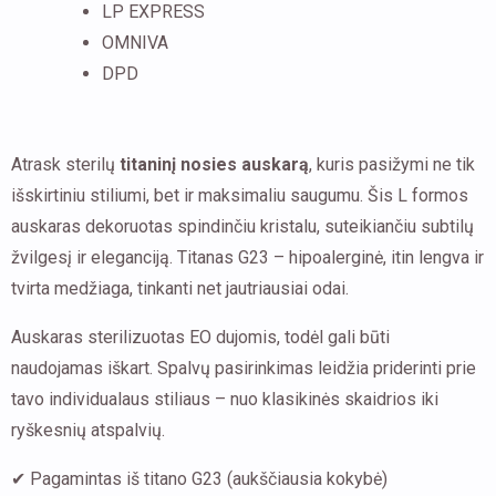
LP EXPRESS
OMNIVA
DPD
Atrask sterilų
titaninį nosies auskarą
, kuris pasižymi ne tik
išskirtiniu stiliumi, bet ir maksimaliu saugumu. Šis L formos
auskaras dekoruotas spindinčiu kristalu, suteikiančiu subtilų
žvilgesį ir eleganciją. Titanas G23 – hipoalerginė, itin lengva ir
tvirta medžiaga, tinkanti net jautriausiai odai.
Auskaras sterilizuotas EO dujomis, todėl gali būti
naudojamas iškart. Spalvų pasirinkimas leidžia priderinti prie
tavo individualaus stiliaus – nuo klasikinės skaidrios iki
ryškesnių atspalvių.
✔ Pagamintas iš titano G23 (aukščiausia kokybė)