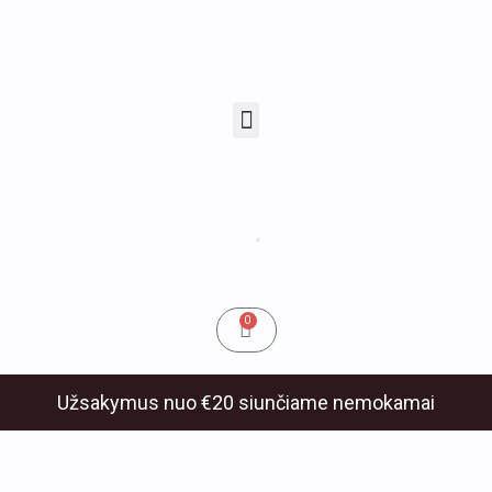
Pereiti
prie
turinio
Menu
u
klis
Cart
0
Užsakymus nuo €20 siunčiame nemokamai