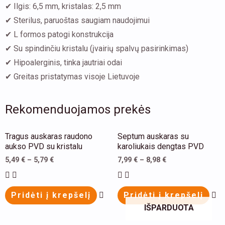
✔ Ilgis: 6,5 mm, kristalas: 2,5 mm
✔ Sterilus, paruoštas saugiam naudojimui
✔ L formos patogi konstrukcija
✔ Su spindinčiu kristalu (įvairių spalvų pasirinkimas)
✔ Hipoalerginis, tinka jautriai odai
✔ Greitas pristatymas visoje Lietuvoje
Rekomenduojamos prekės
This
Th
Tragus auskaras raudono
Septum auskaras su
product
pr
aukso PVD su kristalu
karoliukais dengtas PVD
has
ha
5,49
€
–
5,79
€
7,99
€
–
8,98
€
multiple
mu
variants.
va
Pridėti į krepšelį
Pridėti į krepšelį
The
Th
IŠPARDUOTA
options
op