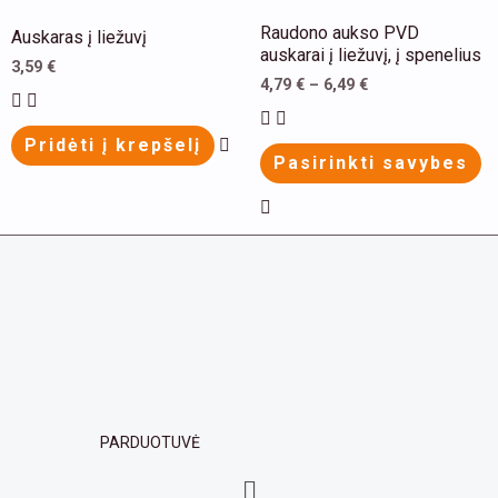
may
m
This
This
Raudono aukso PVD
Auskaras į liežuvį
be
be
product
product
auskarai į liežuvį, į spenelius
3,59
€
chosen
ch
has
has
4,79
€
–
6,49
€
on
on
multiple
multiple
the
th
Pridėti į krepšelį
variants.
variants.
Pasirinkti savybes
product
pr
The
The
page
pa
options
options
may
may
be
be
chosen
chosen
on
on
the
the
product
product
page
page
PARDUOTUVĖ
Menu