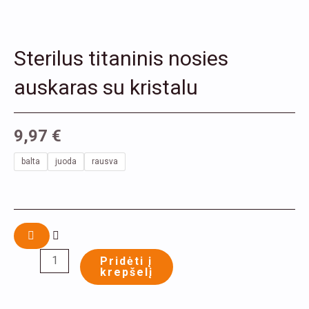
Sterilus titaninis nosies
auskaras su kristalu
9,97
€
produkto
balta
juoda
rausva
kiekis:
Sterilus
titaninis
nosies
auskaras
Pridėti į
krepšelį
su
kristalu