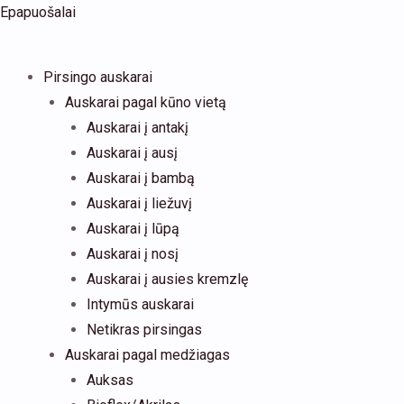
Pereiti
Products
produkto
Epapuošalai
prie
search
kiekis:
turinio
Lenktas
Pirsingo auskarai
auskaras
Auskarai pagal kūno vietą
į
Auskarai į antakį
nosį
Auskarai į ausį
su
Auskarai į bambą
kvadratiniu
Auskarai į liežuvį
kristalu
Auskarai į lūpą
Auskarai į nosį
Auskarai į ausies kremzlę
Intymūs auskarai
Netikras pirsingas
Auskarai pagal medžiagas
Auksas