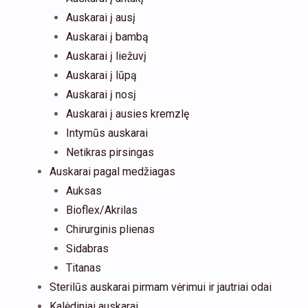
Auskarai į ausį
Auskarai į bambą
Auskarai į liežuvį
Auskarai į lūpą
Auskarai į nosį
Auskarai į ausies kremzlę
Intymūs auskarai
Netikras pirsingas
Auskarai pagal medžiagas
Auksas
Bioflex/Akrilas
Chirurginis plienas
Sidabras
Titanas
Sterilūs auskarai pirmam vėrimui ir jautriai odai
Kalėdiniai auskarai