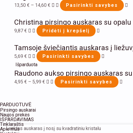
ha
13,50
€
–
14,60
€
Pasirinkti savybes
mu
Christina pirsingo auskaras su opalu
va
Th
9,87
€
Pridėti į krepšelį
op
This
m
Tamsoje šviečiantis auskaras į liežuv
product
be
has
5,69
€
Pasirinkti savybes
ch
multiple
This
Išparduota
on
Raudono aukso pirsingo auskaras su 
variants.
prod
th
The
has
4,95
€
–
5,99
€
Pasirinkti savybes
pr
options
multi
pa
may
varia
PARDUOTUVĖ
be
The
Pirsingo auskarai
chosen
opti
Naujos prekės
IŠPARDAVIMAS
on
may
Tinklaraštis
produkto
Lenktas auskaras į nosį su kvadratiniu kristalu
Apie mus
the
be