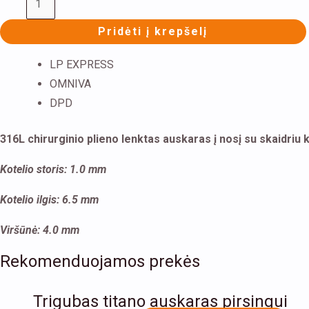
Pridėti į krepšelį
LP EXPRESS
OMNIVA
DPD
316L chirurginio plieno lenktas auskaras į nosį su skaidriu k
Kotelio storis: 1.0 mm
Kotelio ilgis: 6.5 mm
Viršūnė: 4.0 mm
Rekomenduojamos prekės
Th
Trigubas titano auskaras pirsingui
pr