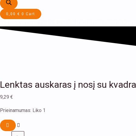
0,00
€
0
Cart
Užsakymus nuo €20 siunčiame nemokam
Lenktas auskaras į nosį su kvadrat
9,29
€
Prieinamumas:
Liko 1