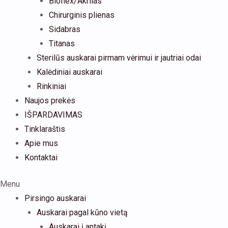
Bioflex/Akrilas
Chirurginis plienas
Sidabras
Titanas
Sterilūs auskarai pirmam vėrimui ir jautriai odai
Kalėdiniai auskarai
Rinkiniai
Naujos prekės
IŠPARDAVIMAS
Tinklaraštis
Apie mus
Kontaktai
Menu
Pirsingo auskarai
Auskarai pagal kūno vietą
Auskarai į antakį