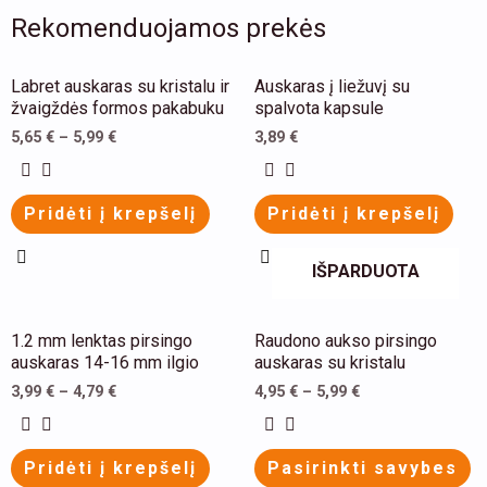
Rekomenduojamos prekės
This
This
Labret auskaras su kristalu ir
Auskaras į liežuvį su
product
product
žvaigždės formos pakabuku
spalvota kapsule
has
has
5,65
€
–
5,99
€
3,89
€
multiple
multiple
variants.
variants.
Pridėti į krepšelį
Pridėti į krepšelį
The
The
options
options
IŠPARDUOTA
may
may
be
be
This
This
1.2 mm lenktas pirsingo
Raudono aukso pirsingo
chosen
chosen
product
product
auskaras 14-16 mm ilgio
auskaras su kristalu
on
on
has
has
3,99
€
–
4,79
€
4,95
€
–
5,99
€
the
the
multiple
multiple
product
product
variants.
variants.
Pridėti į krepšelį
Pasirinkti savybes
page
page
The
The