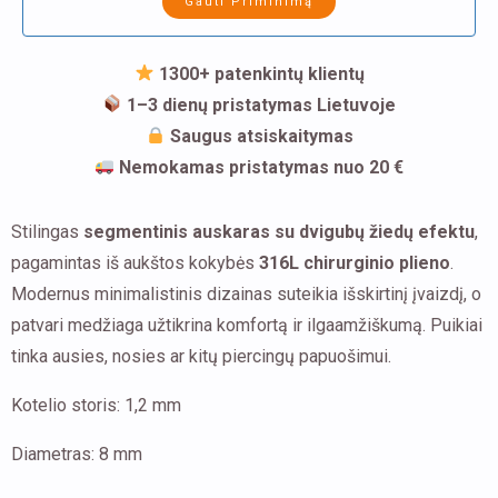
1300+ patenkintų klientų
1–3 dienų pristatymas Lietuvoje
Saugus atsiskaitymas
Nemokamas pristatymas nuo 20 €
Stilingas
segmentinis auskaras su dvigubų žiedų efektu
,
pagamintas iš aukštos kokybės
316L chirurginio plieno
.
Modernus minimalistinis dizainas suteikia išskirtinį įvaizdį, o
patvari medžiaga užtikrina komfortą ir ilgaamžiškumą. Puikiai
tinka ausies, nosies ar kitų piercingų papuošimui.
Kotelio storis: 1,2 mm
Diametras: 8 mm