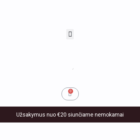
Pereiti
prie
turinio
Menu
u
klis
Cart
0
Užsakymus nuo €20 siunčiame nemokamai