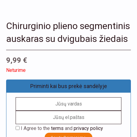
Chirurginio plieno segmentinis
auskaras su dvigubais žiedais
9,99
€
Neturime
Priminti kai bus prekė sandėlyje
I Agree to the
terms
and
privacy policy