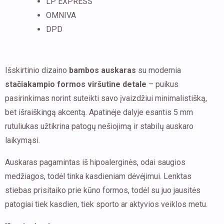
LP EXPRESS
OMNIVA
DPD
Išskirtinio dizaino
bambos auskaras
su modernia
stačiakampio formos viršutine detale
– puikus
pasirinkimas norint suteikti savo įvaizdžiui minimalistišką,
bet išraiškingą akcentą. Apatinėje dalyje esantis 5 mm
rutuliukas užtikrina patogų nešiojimą ir stabilų auskaro
laikymąsi.
Auskaras pagamintas iš hipoalerginės, odai saugios
medžiagos, todėl tinka kasdieniam dėvėjimui. Lenktas
stiebas prisitaiko prie kūno formos, todėl su juo jausitės
patogiai tiek kasdien, tiek sporto ar aktyvios veiklos metu.