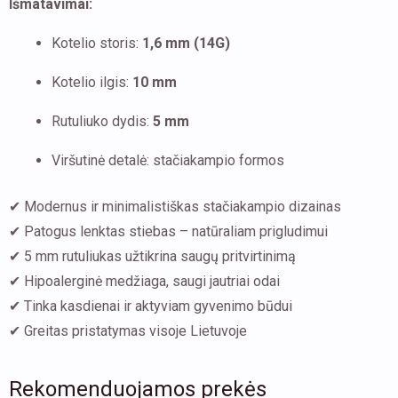
Išmatavimai:
Kotelio storis:
1,6 mm (14G)
Kotelio ilgis:
10 mm
Rutuliuko dydis:
5 mm
Viršutinė detalė: stačiakampio formos
✔ Modernus ir minimalistiškas stačiakampio dizainas
✔ Patogus lenktas stiebas – natūraliam prigludimui
✔ 5 mm rutuliukas užtikrina saugų pritvirtinimą
✔ Hipoalerginė medžiaga, saugi jautriai odai
✔ Tinka kasdienai ir aktyviam gyvenimo būdui
✔ Greitas pristatymas visoje Lietuvoje
Rekomenduojamos prekės