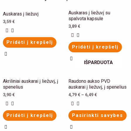
This
This
Auskaras į liežuvį su
Auskaras į liežuvį
product
product
spalvota kapsule
3,59
€
has
has
3,89
€
multiple
multiple
Pridėti į krepšelį
variants.
variants.
Pridėti į krepšelį
The
The
options
options
IŠPARDUOTA
may
may
be
be
This
This
Akriliniai auskarai į liežuvį, į
Raudono aukso PVD
chosen
chosen
product
product
spenelius
auskarai į liežuvį, į spenelius
on
on
has
has
3,90
€
4,79
€
–
6,49
€
the
the
multiple
multiple
product
product
variants.
variants.
Pridėti į krepšelį
Pasirinkti savybes
page
page
The
The
options
options