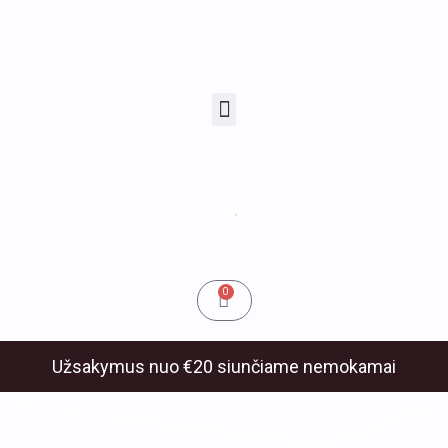
Pereiti
prie
turinio
Menu
u
klis
Cart
0
Užsakymus nuo €20 siunčiame nemokamai