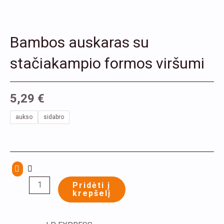
Bambos auskaras su
stačiakampio formos viršumi
5,29
€
produkto
aukso
sidabro
kiekis:
Bambos
auskaras
su
stačiakampio
Pridėti į
krepšelį
formos
viršumi