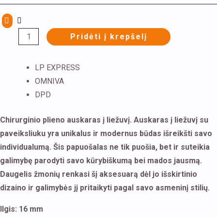
Pridėti į krepšelį
LP EXPRESS
OMNIVA
DPD
Chirurginio plieno auskaras į liežuvį. Auskaras į liežuvį su
paveiksliuku yra unikalus ir modernus būdas išreikšti savo
individualumą. Šis papuošalas ne tik puošia, bet ir suteikia
galimybę parodyti savo kūrybiškumą bei mados jausmą.
Daugelis žmonių renkasi šį aksesuarą dėl jo išskirtinio
dizaino ir galimybės jį pritaikyti pagal savo asmeninį stilių.
Ilgis: 16 mm