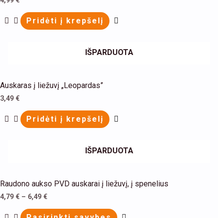
4,99
€
has
Pridėti į krepšelį
multiple
variants.
The
IŠPARDUOTA
options
may
Auskaras į liežuvį „Leopardas”
be
3,49
€
chosen
on
Pridėti į krepšelį
the
product
IŠPARDUOTA
page
This
Raudono aukso PVD auskarai į liežuvį, į spenelius
product
4,79
€
–
6,49
€
has
Pasirinkti savybes
multiple