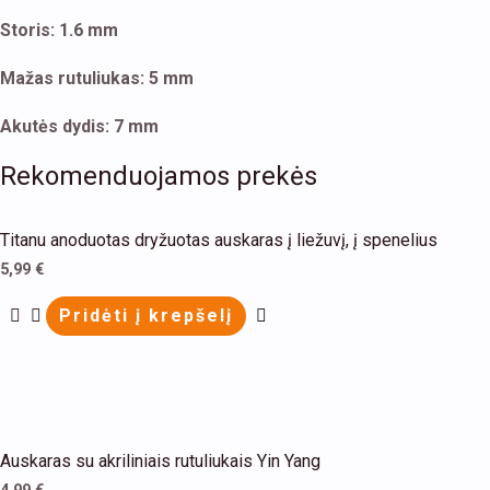
Storis: 1.6 mm
Mažas rutuliukas: 5 mm
Akutės dydis: 7 mm
Rekomenduojamos prekės
Titanu anoduotas dryžuotas auskaras į liežuvį, į spenelius
5,99
€
Pridėti į krepšelį
This
Auskaras su akriliniais rutuliukais Yin Yang
product