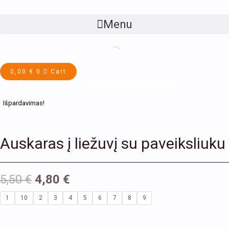
Pereiti
prie
Menu
turinio
u
klis
0,00
€
0
Cart
Užsakymus nuo €20 siunčiame nemokamai
Original
Current
produkto
Išpardavimas!
price
price
kiekis:
was:
is:
Auskaras
5,50 €.
4,80 €.
į
Auskaras į liežuvį su paveiksliuku
liežuvį
su
5,50
€
4,80
€
paveiksliuku
1
10
2
3
4
5
6
7
8
9