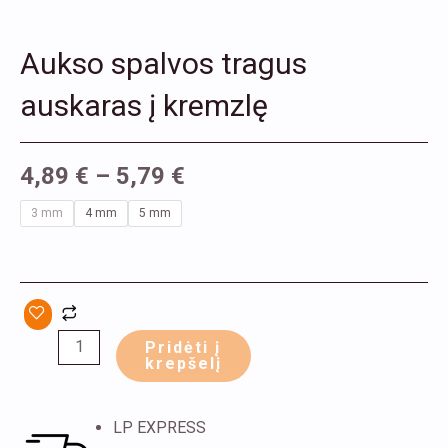
Aukso spalvos tragus
auskaras į kremzlę
4,89
€
–
5,79
€
produkto
3 mm
4 mm
5 mm
kiekis:
Aukso
spalvos
tragus
auskaras
Pridėti į
krepšelį
į
kremzlę
LP EXPRESS