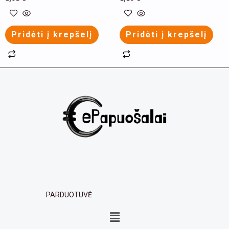
product
product
page
page
Pridėti į krepšelį
Pridėti į krepšelį
PARDUOTUVĖ
Menu