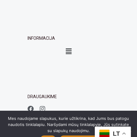
INFORMACIJA
Menu
DRAUGAUKIME
F
I
a
n
c
s
Mes naudojame slapukus, kurie užtikrina, kad Jums bus patogu
e
t
naudotis tinklalapiu. Naršydami mūsų tinklalapyje, Jūs sutinkate
b
a
su slapukų naudojimu.
LT