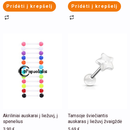
Pridėti į krepšelį
Pridėti į krepšelį
This
This
product
product
has
has
multiple
multiple
variants.
variants.
The
The
options
options
may
may
be
be
chosen
chosen
Akriliniai auskarai į liežuvį, į
Tamsoje šviečiantis
on
on
spenelius
auskaras į liežuvį žvaigždė
the
the
3,90
€
5,69
€