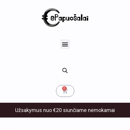
Pereiti
prie
turinio
u
Menu
klis
Cart
0
Užsakymus nuo €20 siunčiame nemokamai