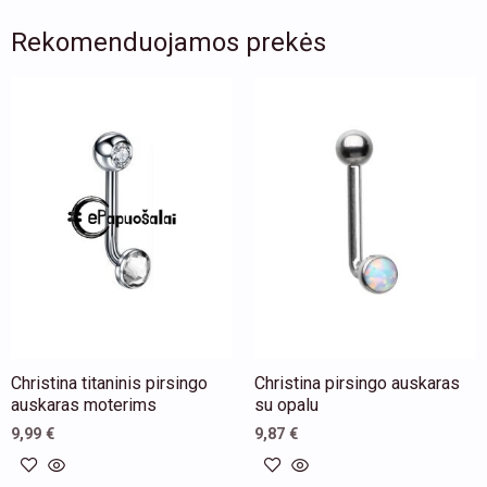
Rekomenduojamos prekės
This
product
has
multiple
variants.
The
options
may
be
chosen
Christina titaninis pirsingo
Christina pirsingo auskaras
on
auskaras moterims
su opalu
the
9,99
€
9,87
€
product
page