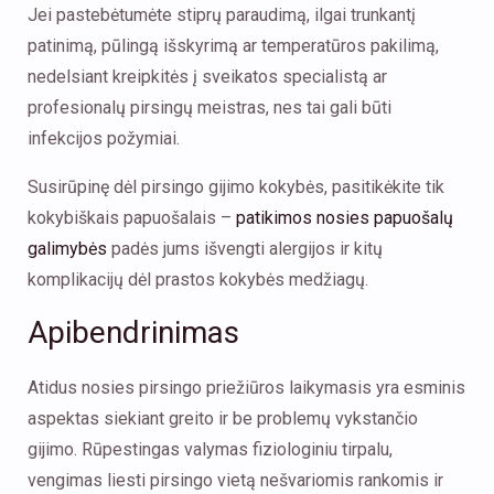
Jei pastebėtumėte stiprų paraudimą, ilgai trunkantį
patinimą, pūlingą išskyrimą ar temperatūros pakilimą,
nedelsiant kreipkitės į sveikatos specialistą ar
profesionalų pirsingų meistras, nes tai gali būti
infekcijos požymiai.
Susirūpinę dėl pirsingo gijimo kokybės, pasitikėkite tik
kokybiškais papuošalais –
patikimos nosies papuošalų
galimybės
padės jums išvengti alergijos ir kitų
komplikacijų dėl prastos kokybės medžiagų.
Apibendrinimas
Atidus nosies pirsingo priežiūros laikymasis yra esminis
aspektas siekiant greito ir be problemų vykstančio
gijimo. Rūpestingas valymas fiziologiniu tirpalu,
vengimas liesti pirsingo vietą nešvariomis rankomis ir