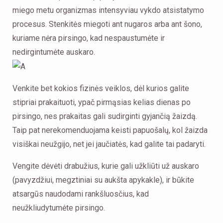
miego metu organizmas intensyviau vykdo atsistatymo
procesus. Stenkitės miegoti ant nugaros arba ant šono,
kuriame nėra pirsingo, kad nespaustumėte ir
nedirgintumėte auskaro.
Venkite bet kokios fizinės veiklos, dėl kurios galite
stipriai prakaituoti, ypač pirmąsias kelias dienas po
pirsingo, nes prakaitas gali sudirginti gyjančią žaizdą.
Taip pat nerekomenduojama keisti papuošalų, kol žaizda
visiškai neužgijo, net jei jaučiatės, kad galite tai padaryti.
Vengite dėvėti drabužius, kurie gali užkliūti už auskaro
(pavyzdžiui, megztiniai su aukšta apykakle), ir būkite
atsargūs naudodami rankšluosčius, kad
neužkliudytumėte pirsingo.