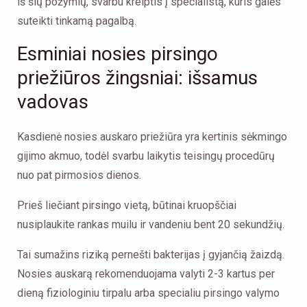
iš šių požymių, svarbu kreiptis į specialistą, kuris galės
suteikti tinkamą pagalbą.
Esminiai nosies pirsingo
priežiūros žingsniai: išsamus
vadovas
Kasdienė nosies auskaro priežiūra yra kertinis sėkmingo
gijimo akmuo, todėl svarbu laikytis teisingų procedūrų
nuo pat pirmosios dienos.
Prieš liečiant pirsingo vietą, būtinai kruopščiai
nusiplaukite rankas muilu ir vandeniu bent 20 sekundžių.
Tai sumažins riziką pernešti bakterijas į gyjančią žaizdą.
Nosies auskarą rekomenduojama valyti 2-3 kartus per
dieną fiziologiniu tirpalu arba specialiu pirsingo valymo