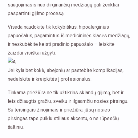
saugojimasis nuo dirginančių medžiagų gali ženkliai
paspartinti gijimo procesą.
Visada naudokite tik kokybiškus, hipoalerginius
papuošalus, pagamintus iš medicininės klasės medžiagų,
ir neskubėkite keisti pradinio papuošalo – leiskite
žaizdai visiškai užgyti.
Jei kyla bet kokių abejonių ar pastebite komplikacijas,
nedelskite ir kreipkitės į profesionalus.
Tinkama priežiūra ne tik užtikrins sklandų gijimą, bet ir
leis džiaugtis gražiu, sveiku ir ilgaamžiu nosies pirsingu.
Su teisingais žinojimais ir priežiūra, jūsų nosies
pirsingas taps puikiu stiliaus akcentu, o ne rūpesčių
šaltiniu.