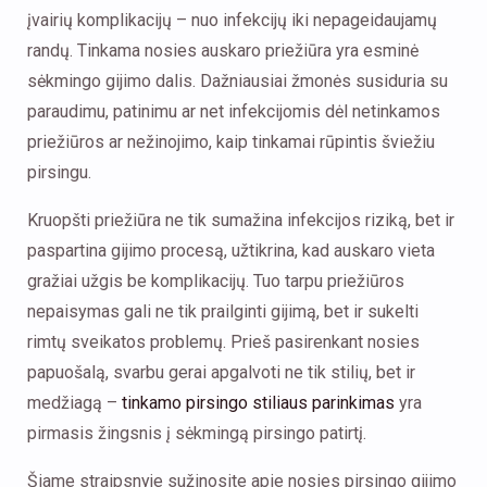
įvairių komplikacijų – nuo infekcijų iki nepageidaujamų
randų. Tinkama nosies auskaro priežiūra yra esminė
sėkmingo gijimo dalis. Dažniausiai žmonės susiduria su
paraudimu, patinimu ar net infekcijomis dėl netinkamos
priežiūros ar nežinojimo, kaip tinkamai rūpintis šviežiu
pirsingu.
Kruopšti priežiūra ne tik sumažina infekcijos riziką, bet ir
paspartina gijimo procesą, užtikrina, kad auskaro vieta
gražiai užgis be komplikacijų. Tuo tarpu priežiūros
nepaisymas gali ne tik prailginti gijimą, bet ir sukelti
rimtų sveikatos problemų. Prieš pasirenkant nosies
papuošalą, svarbu gerai apgalvoti ne tik stilių, bet ir
medžiagą –
tinkamo pirsingo stiliaus parinkimas
yra
pirmasis žingsnis į sėkmingą pirsingo patirtį.
Šiame straipsnyje sužinosite apie nosies pirsingo gijimo