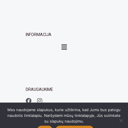
INFORMACIJA
Menu
DRAUGAUKIME
F
I
a
n
c
s
Mes naudojame slapukus, kurie užtikrina, kad Jums bus patogu
e
t
naudotis tinklalapiu. Naršydami mūsų tinklalapyje, Jūs sutinkate
b
a
su slapukų naudojimu.
o
g