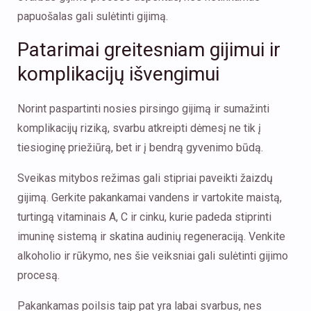
papuošalas gali sulėtinti gijimą.
Patarimai greitesniam gijimui ir
komplikacijų išvengimui
Norint paspartinti nosies pirsingo gijimą ir sumažinti
komplikacijų riziką, svarbu atkreipti dėmesį ne tik į
tiesioginę priežiūrą, bet ir į bendrą gyvenimo būdą.
Sveikas mitybos režimas gali stipriai paveikti žaizdų
gijimą. Gerkite pakankamai vandens ir vartokite maistą,
turtingą vitaminais A, C ir cinku, kurie padeda stiprinti
imuninę sistemą ir skatina audinių regeneraciją. Venkite
alkoholio ir rūkymo, nes šie veiksniai gali sulėtinti gijimo
procesą.
Pakankamas poilsis taip pat yra labai svarbus, nes