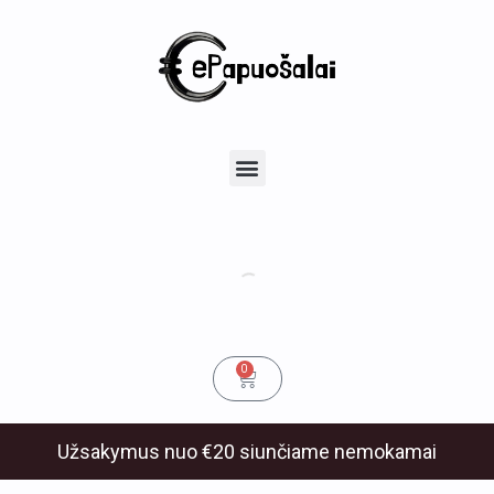
Pereiti
Navigacija
prie
tarp
turinio
įrašų
u
Menu
klis
Cart
0
Užsakymus nuo €20 siunčiame nemokamai