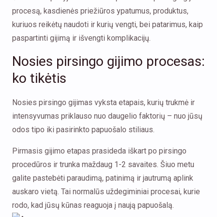
procesą, kasdienės priežiūros ypatumus, produktus,
kuriuos reikėtų naudoti ir kurių vengti, bei patarimus, kaip
paspartinti gijimą ir išvengti komplikacijų.
Nosies pirsingo gijimo procesas:
ko tikėtis
Nosies pirsingo gijimas vyksta etapais, kurių trukmė ir
intensyvumas priklauso nuo daugelio faktorių – nuo jūsų
odos tipo iki pasirinkto papuošalo stiliaus.
Pirmasis gijimo etapas prasideda iškart po pirsingo
procedūros ir trunka maždaug 1-2 savaites. Šiuo metu
galite pastebėti paraudimą, patinimą ir jautrumą aplink
auskaro vietą. Tai normalūs uždegiminiai procesai, kurie
rodo, kad jūsų kūnas reaguoja į naują papuošalą.