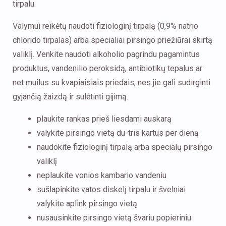
tirpalu.
Valymui reikėtų naudoti fiziologinį tirpalą (0,9% natrio
chlorido tirpalas) arba specialiai pirsingo priežiūrai skirtą
valiklį. Venkite naudoti alkoholio pagrindu pagamintus
produktus, vandenilio peroksidą, antibiotikų tepalus ar
net muilus su kvapiaisiais priedais, nes jie gali sudirginti
gyjančią žaizdą ir sulėtinti gijimą.
plaukite rankas prieš liesdami auskarą
valykite pirsingo vietą du-tris kartus per dieną
naudokite fiziologinį tirpalą arba specialų pirsingo
valiklį
neplaukite vonios kambario vandeniu
sušlapinkite vatos diskelį tirpalu ir švelniai
valykite aplink pirsingo vietą
nusausinkite pirsingo vietą švariu popieriniu