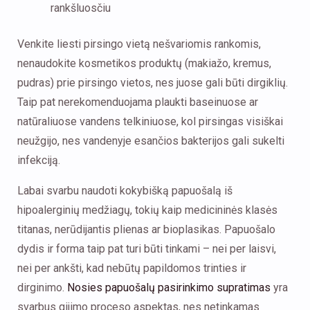
rankšluosčiu
Venkite liesti pirsingo vietą nešvariomis rankomis,
nenaudokite kosmetikos produktų (makiažo, kremus,
pudras) prie pirsingo vietos, nes juose gali būti dirgiklių.
Taip pat nerekomenduojama plaukti baseinuose ar
natūraliuose vandens telkiniuose, kol pirsingas visiškai
neužgijo, nes vandenyje esančios bakterijos gali sukelti
infekciją.
Labai svarbu naudoti kokybišką papuošalą iš
hipoalerginių medžiagų, tokių kaip medicininės klasės
titanas, nerūdijantis plienas ar bioplasikas. Papuošalo
dydis ir forma taip pat turi būti tinkami – nei per laisvi,
nei per ankšti, kad nebūtų papildomos trinties ir
dirginimo.
Nosies papuošalų pasirinkimo supratimas
yra
svarbus gijimo proceso aspektas, nes netinkamas