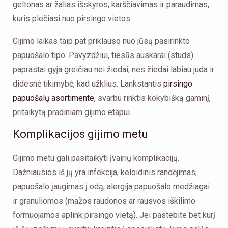
geltonas ar žalias išskyros, karščiavimas ir paraudimas,
kuris plečiasi nuo pirsingo vietos.
Gijimo laikas taip pat priklauso nuo jūsų pasirinkto
papuošalo tipo. Pavyzdžiui, tiesūs auskarai (studs)
paprastai gyja greičiau nei žiedai, nes žiedai labiau juda ir
didesnė tikimybė, kad užklius. Lankstantis
pirsingo
papuošalų asortimente
, svarbu rinktis kokybišką gaminį,
pritaikytą pradiniam gijimo etapui.
Komplikacijos gijimo metu
Gijimo metu gali pasitaikyti įvairių komplikacijų.
Dažniausios iš jų yra infekcija, keloidinis randėjimas,
papuošalo įaugimas į odą, alergija papuošalo medžiagai
ir granuliomos (mažos raudonos ar rausvos iškilimo
formuojamos aplink pirsingo vietą). Jei pastebite bet kurį