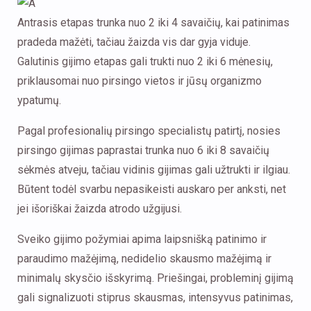
Antrasis etapas trunka nuo 2 iki 4 savaičių, kai patinimas
pradeda mažėti, tačiau žaizda vis dar gyja viduje.
Galutinis gijimo etapas gali trukti nuo 2 iki 6 mėnesių,
priklausomai nuo pirsingo vietos ir jūsų organizmo
ypatumų.
Pagal profesionalių pirsingo specialistų patirtį, nosies
pirsingo gijimas paprastai trunka nuo 6 iki 8 savaičių
sėkmės atveju, tačiau vidinis gijimas gali užtrukti ir ilgiau.
Būtent todėl svarbu nepasikeisti auskaro per anksti, net
jei išoriškai žaizda atrodo užgijusi.
Sveiko gijimo požymiai apima laipsnišką patinimo ir
paraudimo mažėjimą, nedidelio skausmo mažėjimą ir
minimalų skysčio išskyrimą. Priešingai, probleminį gijimą
gali signalizuoti stiprus skausmas, intensyvus patinimas,