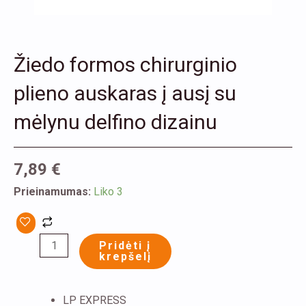
Žiedo formos chirurginio
plieno auskaras į ausį su
mėlynu delfino dizainu
7,89
€
produkto
Prieinamumas:
Liko 3
kiekis:
Žiedo
Pridėti į
formos
krepšelį
chirurginio
plieno
LP EXPRESS
auskaras