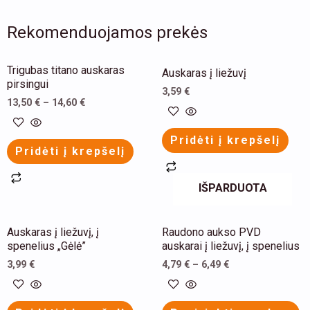
Rekomenduojamos prekės
This
This
Trigubas titano auskaras
Auskaras į liežuvį
product
product
pirsingui
3,59
€
has
has
13,50
€
–
14,60
€
multiple
multiple
Pridėti į krepšelį
variants.
variants.
Pridėti į krepšelį
The
The
options
options
IŠPARDUOTA
may
may
be
be
This
This
Auskaras į liežuvį, į
Raudono aukso PVD
chosen
chosen
product
product
spenelius „Gėlė”
auskarai į liežuvį, į spenelius
on
on
has
has
3,99
€
4,79
€
–
6,49
€
the
the
multiple
multiple
product
product
variants.
variants.