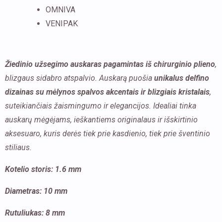
OMNIVA
į
VENIPAK
ausį
su
mėlynu
Žiedinio užsegimo auskaras pagamintas iš chirurginio plieno
,
delfino
blizgaus sidabro atspalvio. Auskarą puošia
unikalus delfino
dizainu
dizainas su mėlynos spalvos akcentais ir blizgiais kristalais
,
suteikiančiais žaismingumo ir elegancijos. Idealiai tinka
auskarų mėgėjams, ieškantiems originalaus ir išskirtinio
aksesuaro, kuris derės tiek prie kasdienio, tiek prie šventinio
stiliaus.
Kotelio storis: 1.6 mm
Diametras: 10 mm
Rutuliukas: 8 mm