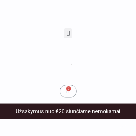
Pereiti
prie
turinio
Menu
u
klis
Cart
0
Užsakymus nuo €20 siunčiame nemokamai