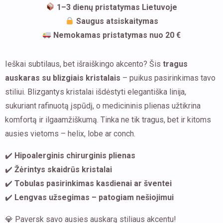
1–3 dienų pristatymas Lietuvoje
Saugus atsiskaitymas
Nemokamas pristatymas nuo 20 €
Ieškai subtilaus, bet išraiškingo akcento? Šis
tragus
auskaras su blizgiais kristalais
– puikus pasirinkimas tavo
stiliui. Blizgantys kristalai išdėstyti elegantiška linija,
sukuriant rafinuotą įspūdį, o medicininis plienas užtikrina
komfortą ir ilgaamžiškumą. Tinka ne tik tragus, bet ir kitoms
ausies vietoms – helix, lobe ar conch.
✔️
Hipoalerginis chirurginis plienas
✔️
Žėrintys skaidrūs kristalai
✔️
Tobulas pasirinkimas kasdienai ar šventei
✔️
Lengvas užsegimas – patogiam nešiojimui
💎 Paversk savo ausies auskarą stiliaus akcentu!