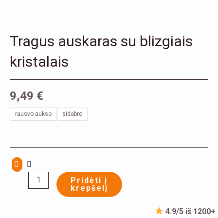
Tragus auskaras su blizgiais
kristalais
9,49
€
produkto
rausvo aukso
sidabro
kiekis:
Tragus
auskaras
su
blizgiais
Pridėti į
krepšelį
kristalais
4.9/5 iš 1200+ 