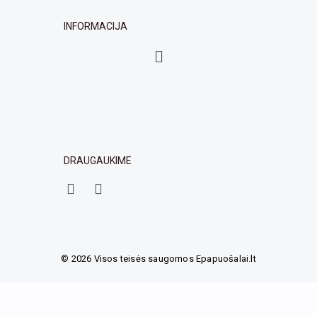
INFORMACIJA
Menu
DRAUGAUKIME
F
I
a
n
c
s
e
t
b
a
o
g
© 2026 Visos teisės saugomos Epapuošalai.lt
o
r
k
a
m