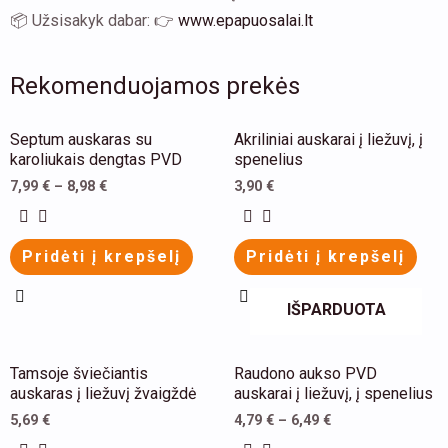
📦 Užsisakyk dabar: 👉
www.epapuosalai.lt
Rekomenduojamos prekės
This
This
Septum auskaras su
Akriliniai auskarai į liežuvį, į
product
product
karoliukais dengtas PVD
spenelius
has
has
7,99
€
–
8,98
€
3,90
€
multiple
multiple
variants.
variants.
Pridėti į krepšelį
Pridėti į krepšelį
The
The
options
options
IŠPARDUOTA
may
may
be
be
This
This
Tamsoje šviečiantis
Raudono aukso PVD
chosen
chosen
product
product
auskaras į liežuvį žvaigždė
auskarai į liežuvį, į spenelius
on
on
has
has
5,69
€
4,79
€
–
6,49
€
the
the
multiple
multiple