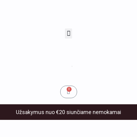
Pereiti
prie
turinio
Menu
u
klis
Cart
0
Užsakymus nuo €20 siunčiame nemokamai