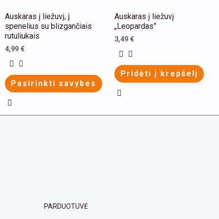
be
be
This
Auskaras į liežuvį, į
Auskaras į liežuvį
chosen
chosen
product
spenelius su blizgančiais
„Leopardas”
on
on
rutuliukais
has
3,49
€
the
the
4,99
€
multiple
product
product
variants.
Pridėti į krepšelį
page
page
The
Pasirinkti savybes
options
may
be
chosen
on
the
product
page
PARDUOTUVĖ