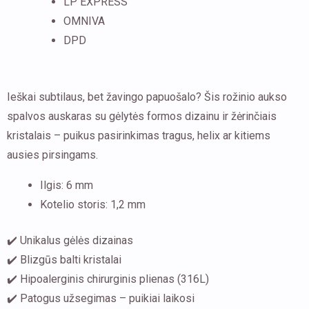
LP EXPRESS
OMNIVA
DPD
Ieškai subtilaus, bet žavingo papuošalo? Šis rožinio aukso
spalvos auskaras su gėlytės formos dizainu ir žėrinčiais
kristalais – puikus pasirinkimas tragus, helix ar kitiems
ausies pirsingams.
Ilgis: 6 mm
Kotelio storis: 1,2 mm
✔️ Unikalus gėlės dizainas
✔️ Blizgūs balti kristalai
✔️ Hipoalerginis chirurginis plienas (316L)
✔️ Patogus užsegimas – puikiai laikosi