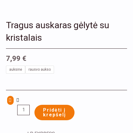
Tragus auskaras gėlytė su
kristalais
7,99
€
produkto
auksinė
rausvo aukso
kiekis:
Tragus
auskaras
gėlytė
su
Pridėti į
krepšelį
kristalais