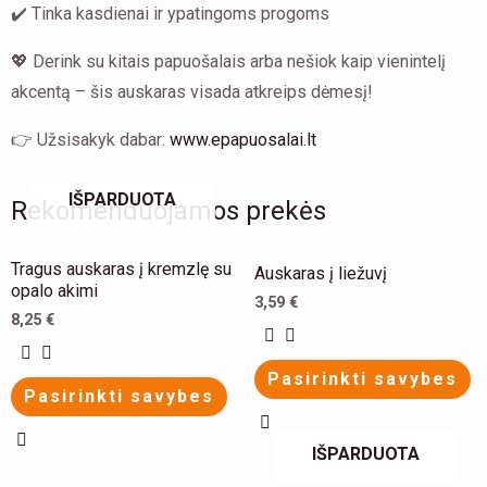
✔️ Tinka kasdienai ir ypatingoms progoms
💖 Derink su kitais papuošalais arba nešiok kaip vienintelį
akcentą – šis auskaras visada atkreips dėmesį!
👉 Užsisakyk dabar:
www.epapuosalai.lt
IŠPARDUOTA
Rekomenduojamos prekės
This
This
Tragus auskaras į kremzlę su
Auskaras į liežuvį
product
product
opalo akimi
3,59
€
has
has
8,25
€
multiple
multiple
Pasirinkti savybes
variants.
variants.
Pasirinkti savybes
The
The
options
options
IŠPARDUOTA
may
may