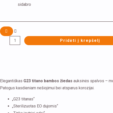
page
page
page
page
sidabro
Pridėti į krepšelį
Elegantiškas
G23 titano bambos žiedas
auksinės spalvos – mode
Patogus kasdieniam nešiojimui bei atsparus korozijai.
„G23 titanas“
„Sterilizuotas EO dujomis“