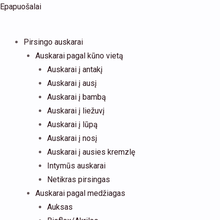
Pereiti
Products
Epapuošalai
prie
search
turinio
Pirsingo auskarai
Auskarai pagal kūno vietą
Auskarai į antakį
Auskarai į ausį
Auskarai į bambą
Auskarai į liežuvį
Auskarai į lūpą
Auskarai į nosį
Auskarai į ausies kremzlę
Intymūs auskarai
Netikras pirsingas
Auskarai pagal medžiagas
Auksas