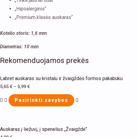
„Tinka jautriai odai“
„Hipoalerginis“
„Premium klasės auskaras“
Kotelio storis: 1,6 mm
Diametras: 10 mm
Rekomenduojamos prekės
Labret auskaras su kristalu ir žvaigždės formos pakabuku
5,65
€
–
5,99
€
Pasirinkti savybes
Auskaras į liežuvį, į spenelius „Žvaigždė”