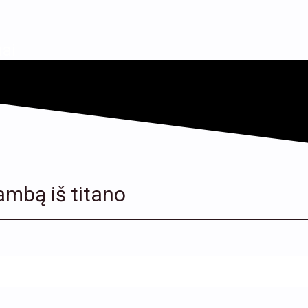
ai
ambą iš titano