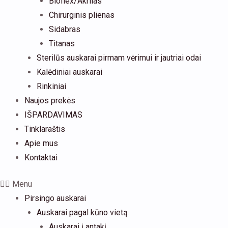
Bioflex/Akrilas
Chirurginis plienas
Sidabras
Titanas
Sterilūs auskarai pirmam vėrimui ir jautriai odai
Kalėdiniai auskarai
Rinkiniai
Naujos prekės
IŠPARDAVIMAS
Tinklaraštis
Apie mus
Kontaktai
Menu
Pirsingo auskarai
Auskarai pagal kūno vietą
Auskarai į antakį