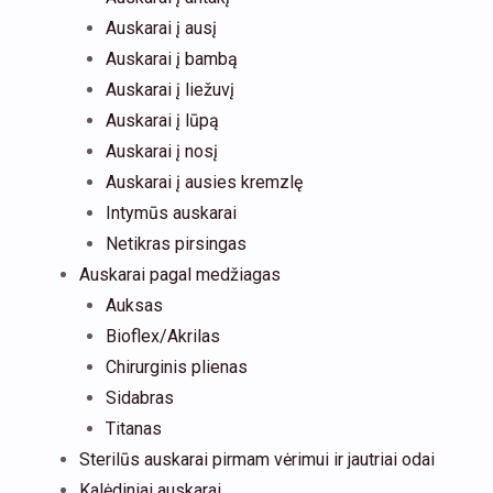
Auskarai į ausį
Auskarai į bambą
Auskarai į liežuvį
Auskarai į lūpą
Auskarai į nosį
Auskarai į ausies kremzlę
Intymūs auskarai
Netikras pirsingas
Auskarai pagal medžiagas
Auksas
Bioflex/Akrilas
Chirurginis plienas
Sidabras
Titanas
Sterilūs auskarai pirmam vėrimui ir jautriai odai
Kalėdiniai auskarai