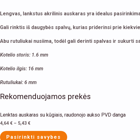
Lengvas, lankstus akrilinis auskaras yra idealus pasirinkimas,
Gali rinktis iš daugybės spalvų, kurias priderinsi prie kiekvi
Abu rutuliukai nusiima, todėl gali derinti spalvas ir sukurti s
Kotelio storis: 1.6 mm
Kotelio ilgis: 16 mm
Rutuliukai: 6 mm
Rekomenduojamos prekės
This
Lenktas auskaras su kūgiais, raudonojo aukso PVD danga
product
4,64
€
–
5,43
€
has
multiple
Pasirinkti savybes