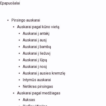
Pereiti
Products
Menu
Menu
Epapuošalai
prie
search
turinio
Pirsingo auskarai
Auskarai pagal kūno vietą
Auskarai į antakį
Auskarai į ausį
Auskarai į bambą
Auskarai į liežuvį
Auskarai į lūpą
Auskarai į nosį
Auskarai į ausies kremzlę
Intymūs auskarai
Netikras pirsingas
Auskarai pagal medžiagas
Auksas