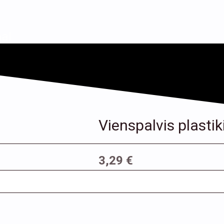
ai
Vienspalvis plastiki
3,29
€