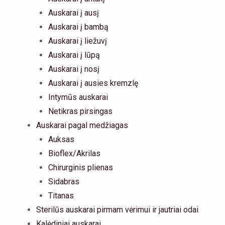
Auskarai į ausį
Auskarai į bambą
Auskarai į liežuvį
Auskarai į lūpą
Auskarai į nosį
Auskarai į ausies kremzlę
Intymūs auskarai
Netikras pirsingas
Auskarai pagal medžiagas
Auksas
Bioflex/Akrilas
Chirurginis plienas
Sidabras
Titanas
Sterilūs auskarai pirmam vėrimui ir jautriai odai
Kalėdiniai auskarai