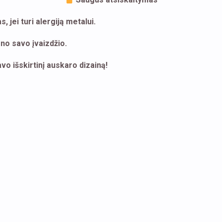
 jei turi alergiją metalui.
eno savo įvaizdžio.
avo išskirtinį auskaro dizainą!