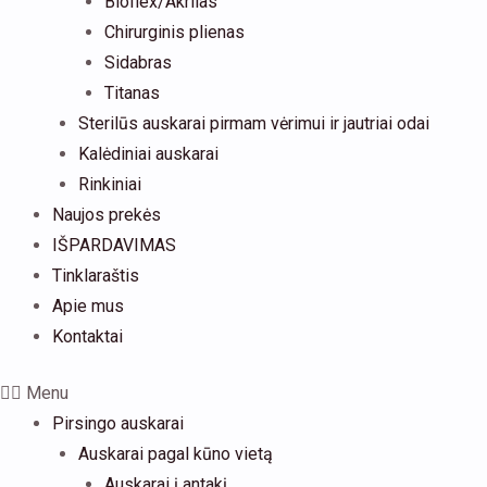
Bioflex/Akrilas
Chirurginis plienas
Sidabras
Titanas
Sterilūs auskarai pirmam vėrimui ir jautriai odai
Kalėdiniai auskarai
Rinkiniai
Naujos prekės
IŠPARDAVIMAS
Tinklaraštis
Apie mus
Kontaktai
Menu
Pirsingo auskarai
Auskarai pagal kūno vietą
Auskarai į antakį