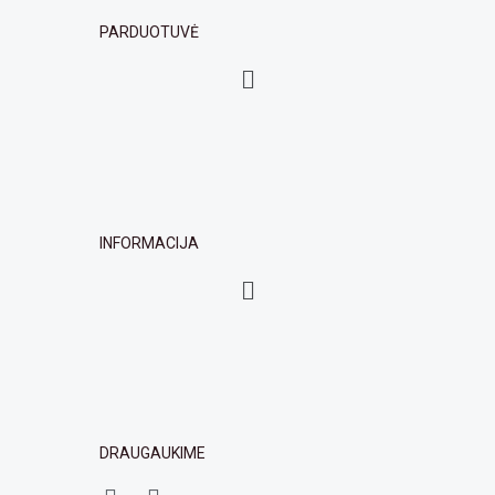
PARDUOTUVĖ
Menu
INFORMACIJA
Menu
DRAUGAUKIME
F
I