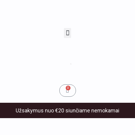
Pereiti
prie
turinio
Menu
u
klis
Cart
0
Užsakymus nuo €20 siunčiame nemokamai