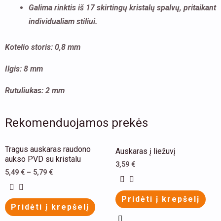
Galima rinktis iš 17 skirtingų kristalų spalvų, pritaikant
individualiam stiliui.
Kotelio storis: 0,8 mm
Ilgis: 8 mm
Rutuliukas: 2 mm
Rekomenduojamos prekės
This
This
Tragus auskaras raudono
Auskaras į liežuvį
product
product
aukso PVD su kristalu
3,59
€
has
has
5,49
€
–
5,79
€
multiple
multiple
Pridėti į krepšelį
variants.
variants.
Pridėti į krepšelį
The
The