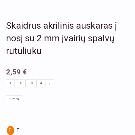
Skaidrus akrilinis auskaras į
nosį su 2 mm įvairių spalvų
rutuliuku
2,59
€
produkto
1
10
13
4
9
kiekis:
Skaidrus
8 mm
akrilinis
auskaras
į
nosį