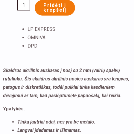
Pridėti į
su
krepšelį
2
mm
LP EXPRESS
įvairių
OMNIVA
spalvų
DPD
rutuliuku
Skaidrus akrilinis auskaras į nosį su 2 mm įvairių spalvų
rutuliuku. Šis skaidrus akrilinis nosies auskaras yra lengvas,
patogus ir diskretiškas, todėl puikiai tinka kasdieniam
dėvėjimui ar tam, kad paslėptumėte papuošalą, kai reikia.
Ypatybės:
Tinka jautriai odai, nes yra be metalo.
Lengvai įdedamas ir išimamas.