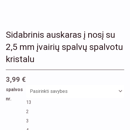
Sidabrinis auskaras į nosį su
2,5 mm įvairių spalvų spalvotu
kristalu
3,99
€
produkto
spalvos
kiekis:
nr.
13
Sidabrinis
2
auskaras
3
į
nosį