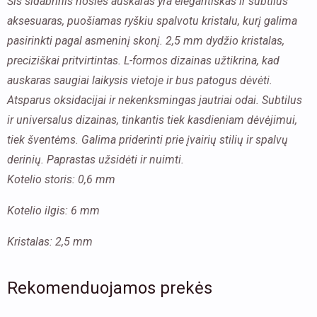
Šis sidabrinis nosies auskaras yra elegantiškas ir subtilus
aksesuaras, puošiamas ryškiu spalvotu kristalu, kurį galima
pasirinkti pagal asmeninį skonį. 2,5 mm dydžio kristalas,
preciziškai pritvirtintas. L-formos dizainas užtikrina, kad
auskaras saugiai laikysis vietoje ir bus patogus dėvėti.
Atsparus oksidacijai ir nekenksmingas jautriai odai.
Subtilus
ir universalus dizainas, tinkantis tiek kasdieniam dėvėjimui,
tiek šventėms.
Galima priderinti prie įvairių stilių ir spalvų
derinių.
Paprastas užsidėti ir nuimti.
Kotelio storis: 0,6 mm
Kotelio ilgis: 6 mm
Kristalas: 2,5 mm
Rekomenduojamos prekės