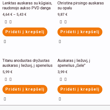
This
Lenktas auskaras su kūgiais,
Christina pirsingo auskaras
product
raudonojo aukso PVD danga
su opalu
has
4,64
€
–
5,43
€
9,87
€
multiple
variants.
Pridėti į krepšelį
Pridėti į krepšelį
The
options
may
be
This
Titanu anoduotas dryžuotas
Auskaras į liežuvį, į
chosen
product
auskaras į liežuvį, į spenelius
spenelius „Gėlė”
on
has
5,99
€
3,99
€
the
multiple
product
variants.
Pridėti į krepšelį
Pridėti į krepšelį
page
The
options
may