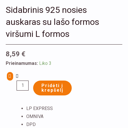
Sidabrinis 925 nosies
auskaras su lašo formos
viršumi L formos
8,59
€
produkto
Prieinamumas:
Liko 3
kiekis:
Sidabrinis
Pridėti į
925
krepšelį
nosies
auskaras
LP EXPRESS
su
OMNIVA
lašo
DPD
formos