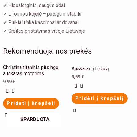
✔ Hipoalerginis, saugus odai
✔ L formos kojelė – patogu ir stabilu
✔ Puikiai tinka kasdienai ar dovanai
✔ Greitas pristatymas visoje Lietuvoje
Rekomenduojamos prekės
This
This
Christina titaninis pirsingo
Auskaras į liežuvį
product
product
auskaras moterims
3,59
€
has
has
9,99
€
multiple
multiple
Pridėti į krepšelį
variants.
variants.
Pridėti į krepšelį
The
The
options
options
IŠPARDUOTA
may
may
be
be
This