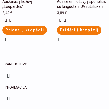
Auskaras į liežuvį
Auskarai į liežuvį, į spenelius
chosen
chosen
product
„Leopardas”
su languotais UV rutuliukais
on
on
has
3,49
€
3,89
€
the
the
multiple
product
product
variants.
Pridėti į krepšelį
Pridėti į krepšelį
page
page
The
options
may
be
chosen
PARDUOTUVĖ
on
Menu
the
product
INFORMACIJA
page
Menu