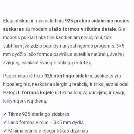
viršumi
L
Elegantiškas ir minimalistinis
925 prabos sidabrinis nosies
formos
auskaras
su modernia
lašo formos viršutine detale
. Šis
modelis puikiai tinka tiek kasdieniam nešiojimui, tiek
subtiliam įvaizdžio papildymui ypatingomis progomis. 3×5
mm dydžio lašo formos paviršius suteikia natūralų, švelnų
žvilgesį, išlaikant švarią ir stilingą estetiką.
Pagamintas iš tikro
925 sterlingo sidabro
, auskaras yra
hipoalerginis, neskatina alerginių reakcijų ir tinka jautriai odai.
Patogi
L formos kojelė
užtikrina lengvą įsidėjimą ir saugų
laikymąsi visą dieną.
✔ Tikras 925 sterlingo sidabras
✔ Lašo formos viršus – 3×5 mm dydis
✔ Minimalistinis ir elegantiškas dizainas