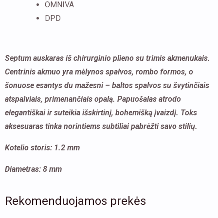
OMNIVA
chirurginio
DPD
plieno
su
trimis
Septum auskaras iš chirurginio plieno su trimis akmenukais.
akmenukais
Centrinis akmuo yra mėlynos spalvos, rombo formos, o
šonuose esantys du mažesni – baltos spalvos su švytinčiais
atspalviais, primenančiais opalą. Papuošalas atrodo
elegantiškai ir suteikia išskirtinį, bohemišką įvaizdį. Toks
aksesuaras tinka norintiems subtiliai pabrėžti savo stilių.
Kotelio storis: 1.2 mm
Diametras: 8 mm
Rekomenduojamos prekės