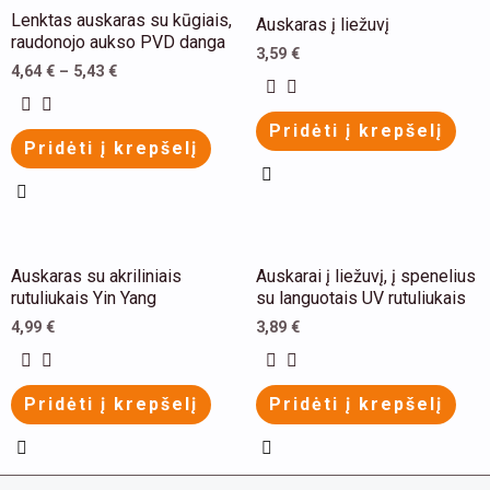
This
This
Lenktas auskaras su kūgiais,
Auskaras į liežuvį
product
product
raudonojo aukso PVD danga
3,59
€
has
has
4,64
€
–
5,43
€
multiple
multiple
Pridėti į krepšelį
variants.
variants.
Pridėti į krepšelį
The
The
options
options
may
may
be
be
This
This
Auskaras su akriliniais
Auskarai į liežuvį, į spenelius
chosen
chosen
product
product
rutuliukais Yin Yang
su languotais UV rutuliukais
on
on
has
has
4,99
€
3,89
€
the
the
multiple
multiple
product
product
variants.
variants.
Pridėti į krepšelį
Pridėti į krepšelį
page
page
The
The
options
options
may
may