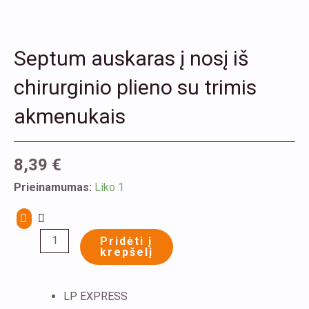
Septum auskaras į nosį iš
chirurginio plieno su trimis
akmenukais
8,39
€
produkto
Prieinamumas:
Liko 1
kiekis:
Septum
Pridėti į
auskaras
krepšelį
į
nosį
LP EXPRESS
iš