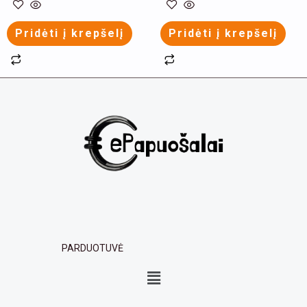
product
product
Pridėti į krepšelį
Pridėti į krepšelį
page
page
PARDUOTUVĖ
Menu