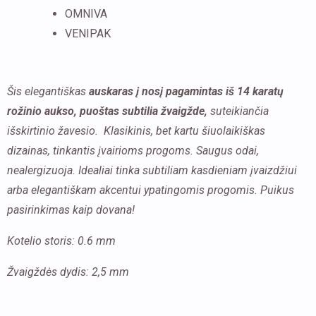
OMNIVA
į
VENIPAK
nosį
su
2,5
Šis elegantiškas
auskaras į nosį pagamintas iš 14 karatų
mm
rožinio aukso, puoštas subtilia žvaigžde,
suteikiančia
žvaigžde
išskirtinio žavesio. Klasikinis, bet kartu šiuolaikiškas
dizainas, tinkantis įvairioms progoms. Saugus odai,
nealergizuoja. Idealiai tinka subtiliam kasdieniam įvaizdžiui
arba elegantiškam akcentui ypatingomis progomis. Puikus
pasirinkimas kaip dovana!
Kotelio storis: 0.6 mm
Žvaigždės dydis: 2,5 mm