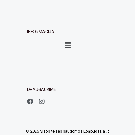
INFORMACIJA
Menu
DRAUGAUKIME
F
I
a
n
c
s
e
t
b
a
o
g
© 2026 Visos teisės saugomos Epapuošalai.lt