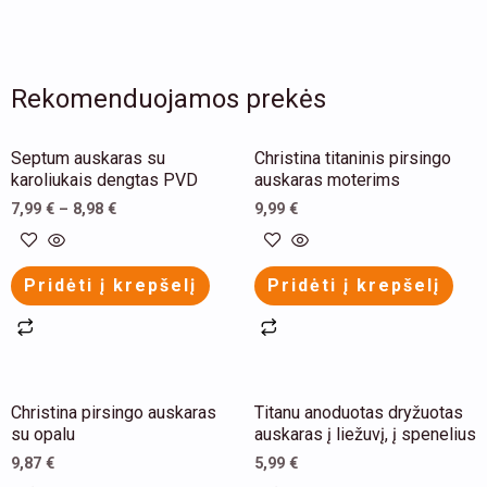
Rekomenduojamos prekės
This
This
Septum auskaras su
Christina titaninis pirsingo
product
product
karoliukais dengtas PVD
auskaras moterims
has
has
7,99
€
–
8,98
€
9,99
€
multiple
multiple
variants.
variants.
Pridėti į krepšelį
Pridėti į krepšelį
The
The
options
options
may
may
be
be
Christina pirsingo auskaras
Titanu anoduotas dryžuotas
chosen
chosen
su opalu
auskaras į liežuvį, į spenelius
on
on
9,87
€
5,99
€
the
the