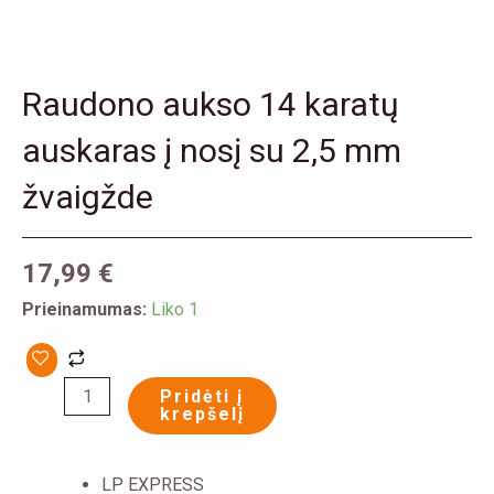
Raudono aukso 14 karatų
auskaras į nosį su 2,5 mm
žvaigžde
17,99
€
produkto
Prieinamumas:
Liko 1
kiekis:
Raudono
Pridėti į
aukso
krepšelį
14
karatų
LP EXPRESS
auskaras