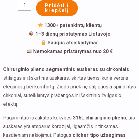
Pridėti į
su
krepšelį
kubinio
cirkonio
1300+ patenkintų klientų
kristalais
1–3 dienų pristatymas Lietuvoje
Saugus atsiskaitymas
Nemokamas pristatymas nuo 20 €
Chirurginio plieno segmentinis auskaras su cirkoniais
–
stilingas ir išskirtinis auskaras, skirtas tiems, kurie vertina
eleganciją bei komfortą. Žiedo priekinę dalį puošia spindintys
cirkoniai, suteikiantys prabangos ir išskirtinio žvilgesio
efektą.
Pagamintas iš aukštos kokybės
316L chirurginio plieno
, šis
auskaras yra atsparus korozijai, ilgaamžis ir tinkamas
kasdieniam nešiojimui. Patogus
clicker tipo užsegimas