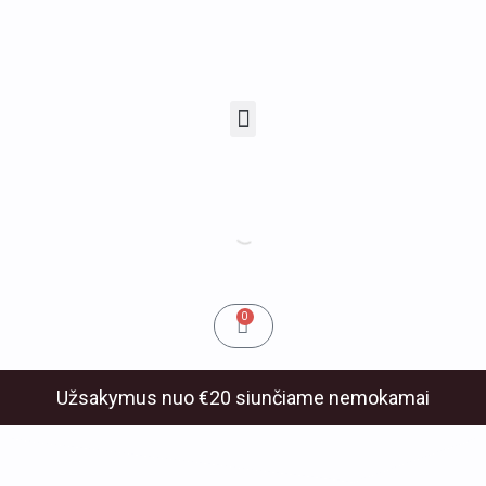
Pereiti
prie
turinio
Menu
u
klis
Cart
0
Užsakymus nuo €20 siunčiame nemokamai