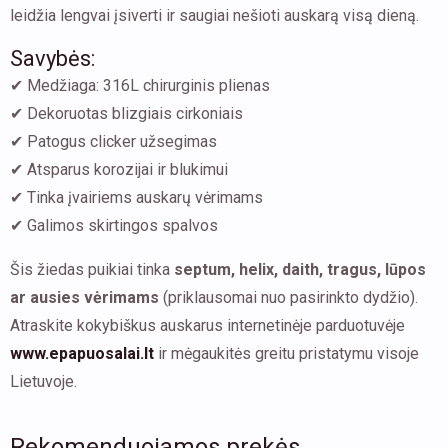
leidžia lengvai įsiverti ir saugiai nešioti auskarą visą dieną.
Savybės:
✔ Medžiaga: 316L chirurginis plienas
✔ Dekoruotas blizgiais cirkoniais
✔ Patogus clicker užsegimas
✔ Atsparus korozijai ir blukimui
✔ Tinka įvairiems auskarų vėrimams
✔ Galimos skirtingos spalvos
Šis žiedas puikiai tinka
septum, helix, daith, tragus, lūpos
ar ausies vėrimams
(priklausomai nuo pasirinkto dydžio).
Atraskite kokybiškus auskarus internetinėje parduotuvėje
www.epapuosalai.lt
ir mėgaukitės greitu pristatymu visoje
Lietuvoje.
Rekomenduojamos prekės