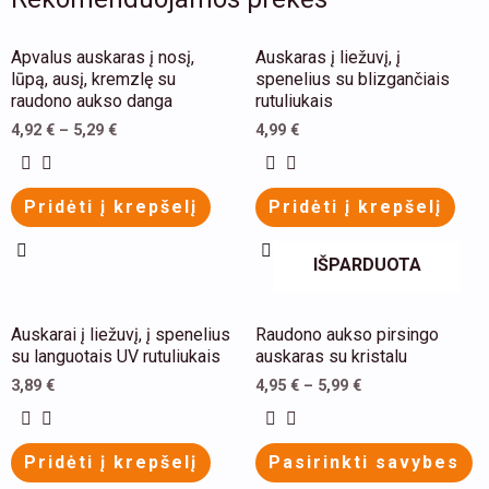
This
This
Apvalus auskaras į nosį,
Auskaras į liežuvį, į
product
product
lūpą, ausį, kremzlę su
spenelius su blizgančiais
raudono aukso danga
rutuliukais
has
has
4,92
€
–
5,29
€
4,99
€
multiple
multiple
variants.
variants.
The
The
Pridėti į krepšelį
Pridėti į krepšelį
options
options
may
may
IŠPARDUOTA
be
be
chosen
chosen
This
This
Auskarai į liežuvį, į spenelius
Raudono aukso pirsingo
on
on
product
product
su languotais UV rutuliukais
auskaras su kristalu
the
the
has
has
3,89
€
4,95
€
–
5,99
€
product
product
multiple
multiple
page
page
variants.
variants.
Pridėti į krepšelį
Pasirinkti savybes
The
The