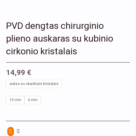
PVD dengtas chirurginio
plieno auskaras su kubinio
cirkonio kristalais
14,99
€
produkto
aukso su skaidriais kristalais
kiekis:
PVD
10 mm
6 mm
dengtas
chirurginio
plieno
auskaras