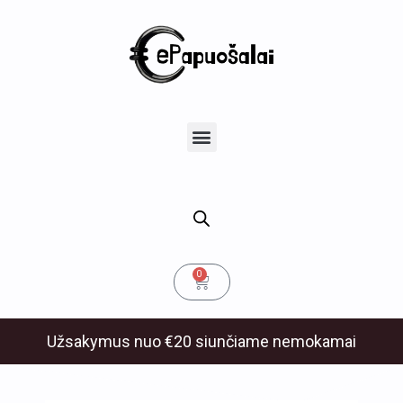
Pereiti
prie
turinio
u
Menu
klis
Cart
0
Užsakymus nuo €20 siunčiame nemokamai