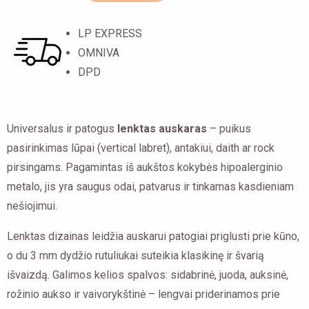
mm
LP EXPRESS
rutuliukais
OMNIVA
–
DPD
8
mm
ilgio,
Universalus ir patogus
lenktas auskaras
– puikus
įvairių
pasirinkimas lūpai (vertical labret), antakiui, daith ar rock
spalvų
pirsingams. Pagamintas iš aukštos kokybės hipoalerginio
metalo, jis yra saugus odai, patvarus ir tinkamas kasdieniam
nešiojimui.
Lenktas dizainas leidžia auskarui patogiai priglusti prie kūno,
o du 3 mm dydžio rutuliukai suteikia klasikinę ir švarią
išvaizdą. Galimos kelios spalvos: sidabrinė, juoda, auksinė,
rožinio aukso ir vaivorykštinė – lengvai priderinamos prie