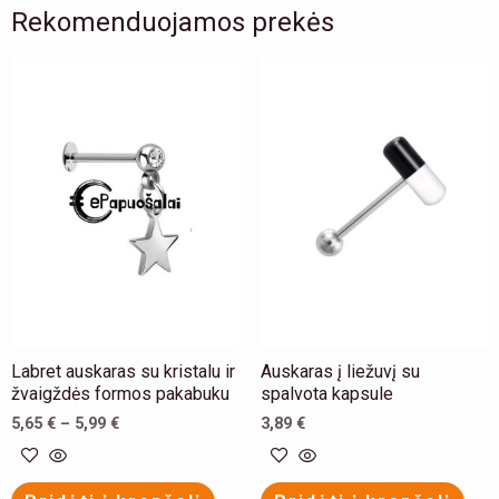
Rekomenduojamos prekės
This
This
product
product
has
has
multiple
multiple
variants.
variants.
The
The
options
options
may
may
be
be
chosen
chosen
Labret auskaras su kristalu ir
Auskaras į liežuvį su
on
on
žvaigždės formos pakabuku
spalvota kapsule
the
the
5,65
€
–
5,99
€
3,89
€
product
product
page
page