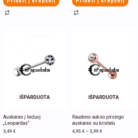
Pridėti į krepšelį
Pridėti į krepšelį
This
product
has
multiple
variants.
The
options
may
IŠPARDUOTA
IŠPARDUOTA
be
chosen
Auskaras į liežuvį
Raudono aukso pirsingo
on
„Leopardas”
auskaras su kristalu
the
3,49
€
4,95
€
–
5,99
€
product