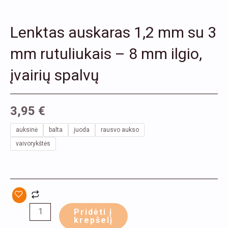
Lenktas auskaras 1,2 mm su 3
mm rutuliukais – 8 mm ilgio,
įvairių spalvų
3,95
€
produkto
auksinė
balta
juoda
rausvo aukso
kiekis:
vaivorykštės
Lenktas
auskaras
1,2
mm
Pridėti į
su
krepšelį
3