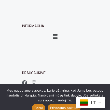
INFORMACIJA
Menu
DRAUGAUKIME
F
I
a
n
c
s
Mes naudojame slapukus, kurie užtikrina, kad Jums bus patogu
e
t
naudotis tinklalapiu. Naršydami mūsų tinklalapyje, Jūs sutinkate
b
a
su slapukų naudojimu.
LT
o
g
© 2026 Visos teisės saugomos Epapuošalai.lt
Gerai
Privatumo politika