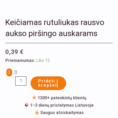
Keičiamas rutuliukas rausvo
aukso piršingo auskarams
0,39
€
produkto
Prieinamumas:
Liko 13
kiekis:
Keičiamas
Pridėti į
rutuliukas
krepšelį
rausvo
aukso
1300+ patenkintų klientų
piršingo
1–3 dienų pristatymas Lietuvoje
auskarams
Saugus atsiskaitymas