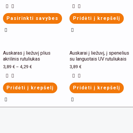
multiple
multiple
variants.
variants.
Pasirinkti savybes
Pridėti į krepšelį
The
The
options
options
may
may
be
be
This
This
Auskaras į liežuvį plius
Auskarai į liežuvį, į spenelius
chosen
chosen
product
product
akrilinis rutuliukas
su languotais UV rutuliukais
on
on
has
has
3,89
€
–
4,29
€
3,89
€
the
the
multiple
multiple
product
product
variants.
variants.
Pridėti į krepšelį
Pridėti į krepšelį
page
page
The
The
options
options
may
may
be
be
chosen
chosen