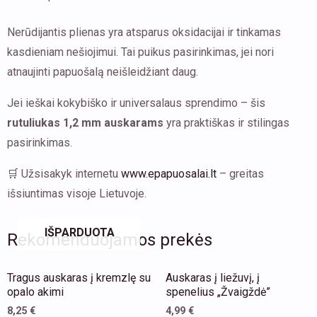
Nerūdijantis plienas yra atsparus oksidacijai ir tinkamas
kasdieniam nešiojimui. Tai puikus pasirinkimas, jei nori
atnaujinti papuošalą neišleidžiant daug.
Jei ieškai kokybiško ir universalaus sprendimo – šis
rutuliukas 1,2 mm auskarams
yra praktiškas ir stilingas
pasirinkimas.
🛒 Užsisakyk internetu
www.epapuosalai.lt
– greitas
išsiuntimas visoje Lietuvoje.
IŠPARDUOTA
Rekomenduojamos prekės
This
This
Tragus auskaras į kremzlę su
Auskaras į liežuvį, į
product
product
opalo akimi
spenelius „Žvaigždė”
has
has
8,25
€
4,99
€