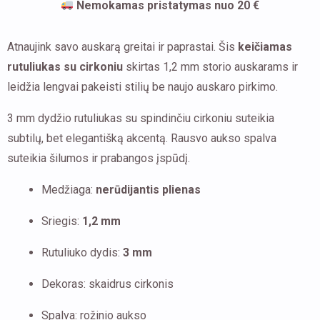
Nemokamas pristatymas nuo 20 €
Atnaujink savo auskarą greitai ir paprastai. Šis
keičiamas
rutuliukas su cirkoniu
skirtas 1,2 mm storio auskarams ir
leidžia lengvai pakeisti stilių be naujo auskaro pirkimo.
3 mm dydžio rutuliukas su spindinčiu cirkoniu suteikia
subtilų, bet elegantišką akcentą. Rausvo aukso spalva
suteikia šilumos ir prabangos įspūdį.
Medžiaga:
nerūdijantis plienas
Sriegis:
1,2 mm
Rutuliuko dydis:
3 mm
Dekoras: skaidrus cirkonis
Spalva: rožinio aukso