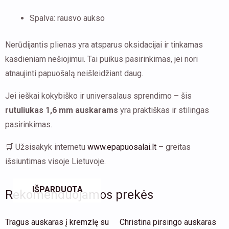
Spalva: rausvo aukso
Nerūdijantis plienas yra atsparus oksidacijai ir tinkamas
kasdieniam nešiojimui. Tai puikus pasirinkimas, jei nori
atnaujinti papuošalą neišleidžiant daug.
Jei ieškai kokybiško ir universalaus sprendimo – šis
rutuliukas 1,6 mm auskarams
yra praktiškas ir stilingas
pasirinkimas.
🛒 Užsisakyk internetu
www.epapuosalai.lt
– greitas
išsiuntimas visoje Lietuvoje.
IŠPARDUOTA
Rekomenduojamos prekės
This
Tragus auskaras į kremzlę su
Christina pirsingo auskaras