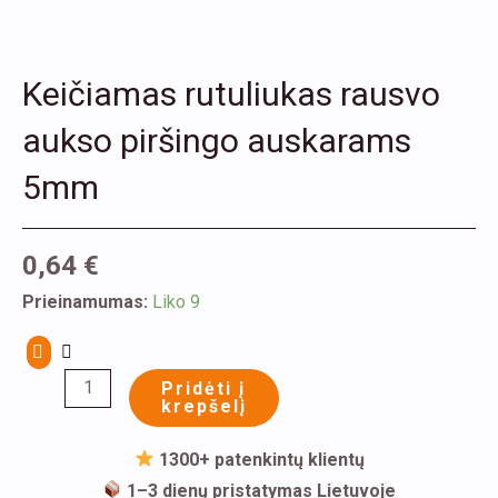
Keičiamas rutuliukas rausvo
aukso piršingo auskarams
5mm
0,64
€
produkto
Prieinamumas:
Liko 9
kiekis:
Keičiamas
Pridėti į
rutuliukas
krepšelį
rausvo
aukso
1300+ patenkintų klientų
piršingo
1–3 dienų pristatymas Lietuvoje