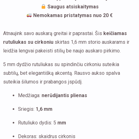
auskarams
Saugus atsiskaitymas
5mm
Nemokamas pristatymas nuo 20 €
Atnaujink savo auskarą greitai ir paprastai. Šis
keičiamas
rutuliukas su cirkoniu
skirtas 1,6 mm storio auskarams ir
leidžia lengvai pakeisti stilių be naujo auskaro pirkimo.
5 mm dydžio rutuliukas su spindinčiu cirkoniu suteikia
subtilų, bet elegantišką akcentą. Rausvo aukso spalva
suteikia šilumos ir prabangos įspūdį.
Medžiaga:
nerūdijantis plienas
Sriegis:
1,6 mm
Rutuliuko dydis: 5
mm
Dekoras: skaidrus cirkonis