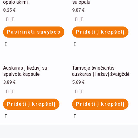
product
opalo akimi
su opalu
has
8,25
€
9,87
€
multiple
variants.
Pasirinkti savybes
Pridėti į krepšelį
The
options
may
be
This
This
Auskaras į liežuvį su
Tamsoje šviečiantis
chosen
product
product
spalvota kapsule
auskaras į liežuvį žvaigždė
on
has
has
3,89
€
5,69
€
the
multiple
multiple
product
variants.
variants.
Pridėti į krepšelį
Pridėti į krepšelį
page
The
The
options
options
may
may
be
be