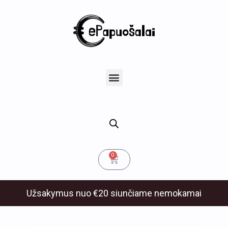
Pereiti
prie
turinio
u
Menu
klis
Cart
0
Užsakymus nuo €20 siunčiame nemokamai