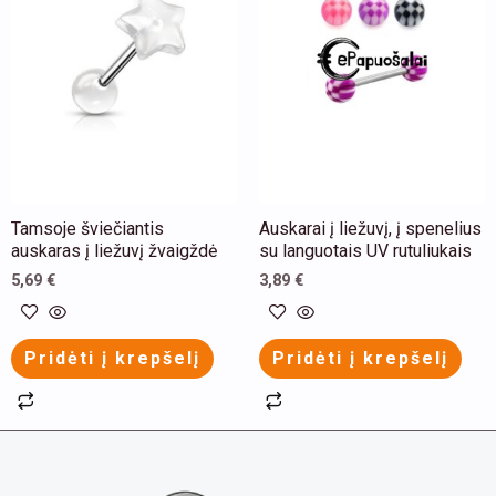
multiple
multiple
variants.
variants.
The
The
options
options
may
may
be
be
chosen
chosen
Tamsoje šviečiantis
Auskarai į liežuvį, į spenelius
on
on
auskaras į liežuvį žvaigždė
su languotais UV rutuliukais
the
the
5,69
€
3,89
€
product
product
page
page
Pridėti į krepšelį
Pridėti į krepšelį