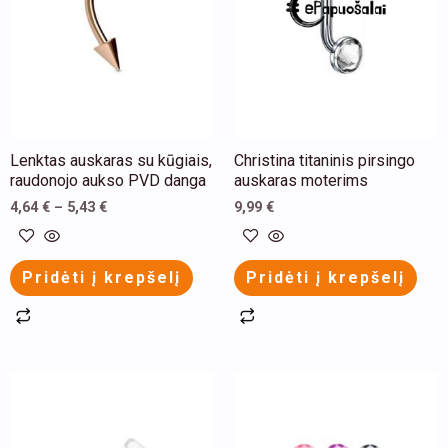
variants.
variants.
The
The
options
options
may
may
be
be
chosen
chosen
Lenktas auskaras su kūgiais,
Christina titaninis pirsingo
on
on
raudonojo aukso PVD danga
auskaras moterims
the
the
4,64
€
–
5,43
€
9,99
€
product
product
page
page
Pridėti į krepšelį
Pridėti į krepšelį
This
This
product
product
has
has