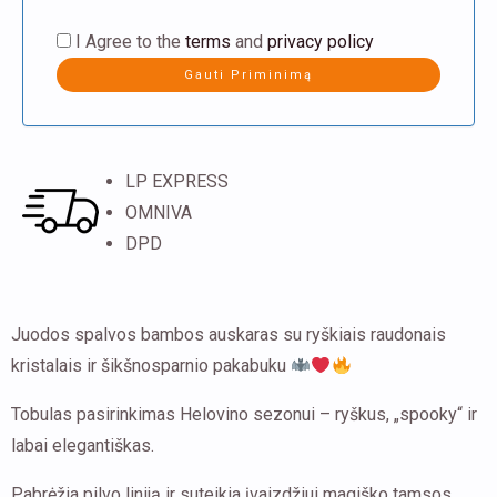
I Agree to the
terms
and
privacy policy
LP EXPRESS
OMNIVA
DPD
Juodos spalvos bambos auskaras su ryškiais raudonais
kristalais ir šikšnosparnio pakabuku
Tobulas pasirinkimas Helovino sezonui – ryškus, „spooky“ ir
labai elegantiškas.
Pabrėžia pilvo liniją ir suteikia įvaizdžiui magiško tamsos