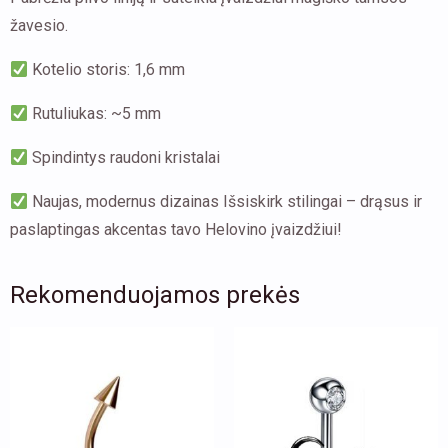
žavesio.
Kotelio storis: 1,6 mm
Rutuliukas: ~5 mm
Spindintys raudoni kristalai
Naujas, modernus dizainas Išsiskirk stilingai – drąsus ir
paslaptingas akcentas tavo Helovino įvaizdžiui!
Rekomenduojamos prekės
This
This
product
product
has
has
multiple
multiple