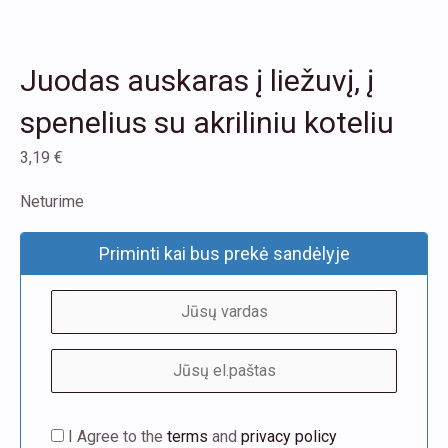
Juodas auskaras į liežuvį, į
spenelius su akriliniu koteliu
3,19
€
Neturime
Priminti kai bus prekė sandėlyje
I Agree to the
terms
and
privacy policy