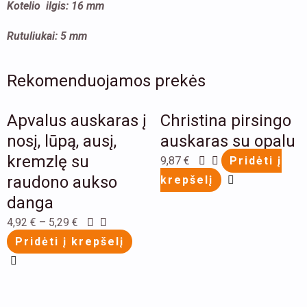
Kotelio ilgis: 16 mm
Rutuliukai: 5 mm
Rekomenduojamos prekės
This
Apvalus auskaras į
Christina pirsingo
product
nosį, lūpą, ausį,
has
auskaras su opalu
multiple
kremzlę su
9,87
€
Pridėti į
variants.
raudono aukso
krepšelį
The
danga
options
4,92
€
–
5,29
€
may
Pridėti į krepšelį
be
chosen
on
This
This