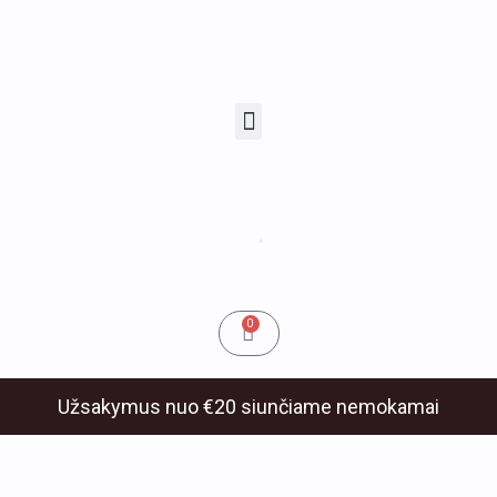
Pereiti
prie
turinio
Menu
u
klis
Cart
0
Užsakymus nuo €20 siunčiame nemokamai