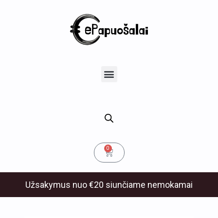
Pereiti
prie
turinio
u
Menu
klis
Cart
0
Užsakymus nuo €20 siunčiame nemokamai