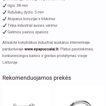
Ilgis: 38 mm
Rutuliukų dydis: 5 mm
Atsparus korozijai ir blukimui
Tinka industrial ausies vėrimui
Galimos įvairios spalvos
Atraskite kokybiškus industrial auskarus internetinėje
parduotuvėje
www.epapuosalai.lt
. Platus pasirinkimas,
konkurencingos kainos ir greitas pristatymas visoje
Lietuvoje.
Rekomenduojamos prekės
This
This
product
product
has
has