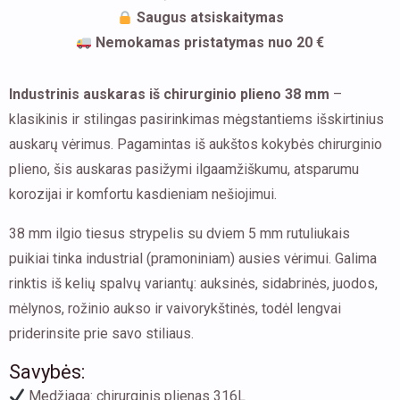
Saugus atsiskaitymas
Nemokamas pristatymas nuo 20 €
Industrinis auskaras iš chirurginio plieno 38 mm
–
klasikinis ir stilingas pasirinkimas mėgstantiems išskirtinius
auskarų vėrimus. Pagamintas iš aukštos kokybės chirurginio
plieno, šis auskaras pasižymi ilgaamžiškumu, atsparumu
korozijai ir komfortu kasdieniam nešiojimui.
38 mm ilgio tiesus strypelis su dviem 5 mm rutuliukais
puikiai tinka industrial (pramoniniam) ausies vėrimui. Galima
rinktis iš kelių spalvų variantų: auksinės, sidabrinės, juodos,
mėlynos, rožinio aukso ir vaivorykštinės, todėl lengvai
priderinsite prie savo stiliaus.
Savybės:
Medžiaga: chirurginis plienas 316L