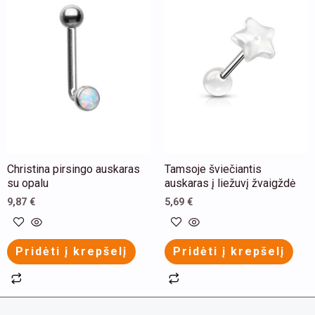
has
multiple
variants.
The
options
may
be
chosen
Christina pirsingo auskaras
Tamsoje šviečiantis
on
su opalu
auskaras į liežuvį žvaigždė
the
9,87
€
5,69
€
product
page
Pridėti į krepšelį
Pridėti į krepšelį