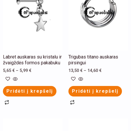
multiple
multiple
variants.
variants.
The
The
options
options
may
may
be
be
chosen
chosen
Labret auskaras su kristalu ir
Trigubas titano auskaras
on
on
žvaigždės formos pakabuku
pirsingui
the
the
5,65
€
–
5,99
€
13,50
€
–
14,60
€
product
product
page
page
Pridėti į krepšelį
Pridėti į krepšelį
This
product