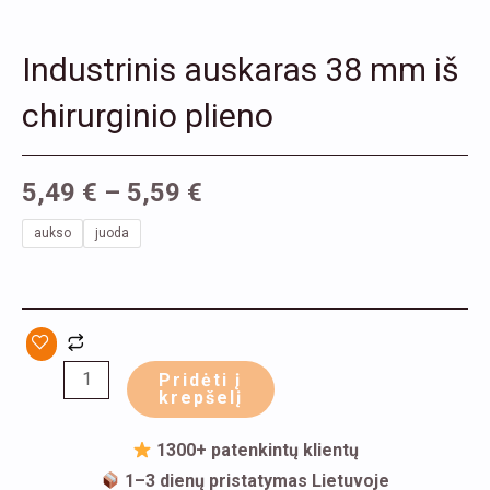
Industrinis auskaras 38 mm iš
chirurginio plieno
5,49
€
–
5,59
€
produkto
aukso
juoda
kiekis:
Industrinis
auskaras
38
mm
Pridėti į
krepšelį
iš
chirurginio
1300+ patenkintų klientų
plieno
1–3 dienų pristatymas Lietuvoje