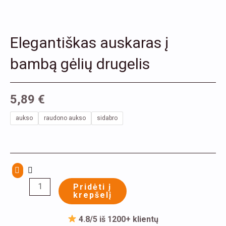
Elegantiškas auskaras į
bambą gėlių drugelis
5,89
€
produkto
aukso
raudono aukso
sidabro
kiekis:
Elegantiškas
auskaras
į
bambą
Pridėti į
krepšelį
gėlių
drugelis
4.8/5 iš 1200+ klientų