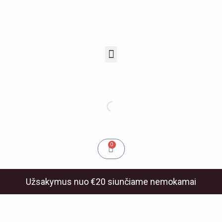
Pereiti
prie
turinio
Menu
u
klis
Cart
0
Užsakymus nuo €20 siunčiame nemokamai