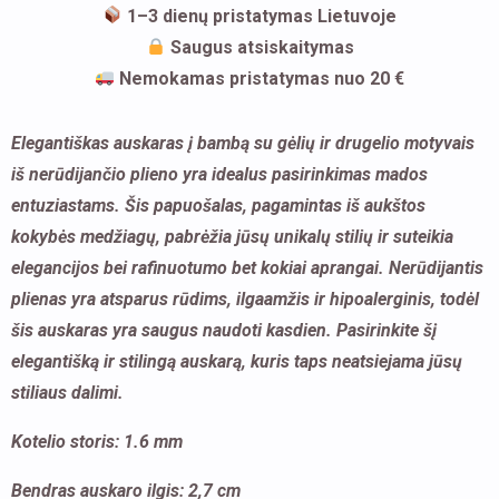
1–3 dienų pristatymas Lietuvoje
Saugus atsiskaitymas
Nemokamas pristatymas nuo 20 €
Elegantiškas auskaras į bambą su gėlių ir drugelio motyvais
iš nerūdijančio plieno yra idealus pasirinkimas mados
entuziastams. Šis papuošalas, pagamintas iš aukštos
kokybės medžiagų, pabrėžia jūsų unikalų stilių ir suteikia
elegancijos bei rafinuotumo bet kokiai aprangai. Nerūdijantis
plienas yra atsparus rūdims, ilgaamžis ir hipoalerginis, todėl
šis auskaras yra saugus naudoti kasdien. Pasirinkite šį
elegantišką ir stilingą auskarą, kuris taps neatsiejama jūsų
stiliaus dalimi.
Kotelio storis: 1.6 mm
Bendras auskaro ilgis: 2,7 cm