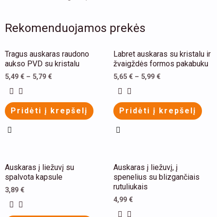
Rekomenduojamos prekės
This
This
Tragus auskaras raudono
Labret auskaras su kristalu ir
product
product
aukso PVD su kristalu
žvaigždės formos pakabuku
has
has
5,49
€
–
5,79
€
5,65
€
–
5,99
€
multiple
multiple
variants.
variants.
Pridėti į krepšelį
Pridėti į krepšelį
The
The
options
options
may
may
be
be
This
This
Auskaras į liežuvį su
Auskaras į liežuvį, į
chosen
chosen
product
product
spalvota kapsule
spenelius su blizgančiais
on
on
rutuliukais
has
has
3,89
€
the
the
4,99
€
multiple
multiple
product
product
variants.
variants.