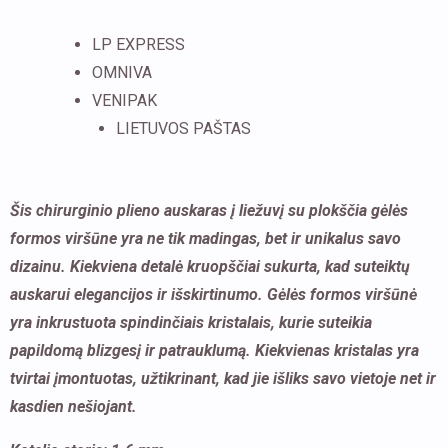
su
LP EXPRESS
plokščia
OMNIVA
gėlės
VENIPAK
formos
LIETUVOS PAŠTAS
viršūne
ir
kristalais
Šis chirurginio plieno auskaras į liežuvį su plokščia gėlės
formos viršūne yra ne tik madingas, bet ir unikalus savo
dizainu. Kiekviena detalė kruopščiai sukurta, kad suteiktų
auskarui elegancijos ir išskirtinumo.
Gėlės formos viršūnė
yra inkrustuota spindinčiais kristalais, kurie suteikia
papildomą blizgesį ir patrauklumą. Kiekvienas kristalas yra
tvirtai įmontuotas, užtikrinant, kad jie išliks savo vietoje net ir
kasdien nešiojant.