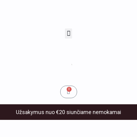
Pereiti
prie
turinio
Menu
u
klis
Cart
0
Užsakymus nuo €20 siunčiame nemokamai