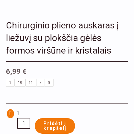
Chirurginio plieno auskaras į
liežuvį su plokščia gėlės
formos viršūne ir kristalais
6,99
€
produkto
1
10
11
7
8
kiekis:
Chirurginio
plieno
auskaras
į
Pridėti į
krepšelį
liežuvį