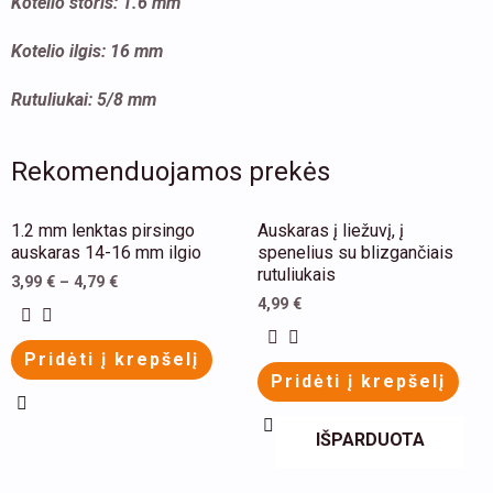
Kotelio storis: 1.6 mm
Kotelio ilgis: 16 mm
Rutuliukai: 5/8 mm
Rekomenduojamos prekės
This
This
1.2 mm lenktas pirsingo
Auskaras į liežuvį, į
product
product
auskaras 14-16 mm ilgio
spenelius su blizgančiais
rutuliukais
has
has
3,99
€
–
4,79
€
4,99
€
multiple
multiple
variants.
variants.
Pridėti į krepšelį
The
The
Pridėti į krepšelį
options
options
may
may
IŠPARDUOTA
be
be