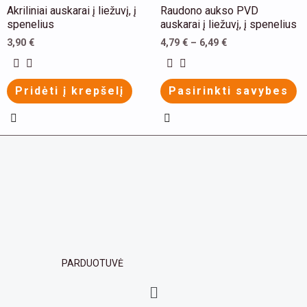
chosen
chosen
This
This
Akriliniai auskarai į liežuvį, į
Raudono aukso PVD
on
on
product
product
spenelius
auskarai į liežuvį, į spenelius
the
the
has
has
3,90
€
4,79
€
–
6,49
€
product
product
multiple
multiple
page
page
variants.
variants.
Pridėti į krepšelį
Pasirinkti savybes
The
The
options
options
may
may
be
be
chosen
chosen
on
on
the
the
product
product
page
page
PARDUOTUVĖ
Menu