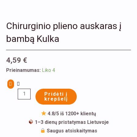
Chirurginio plieno auskaras į
bambą Kulka
4,59
€
produkto
Prieinamumas:
Liko 4
kiekis:
Chirurginio
Pridėti į
plieno
krepšelį
auskaras
į
4.8/5 iš 1200+ klientų
bambą
1–3 dienų pristatymas Lietuvoje
Kulka
Saugus atsiskaitymas