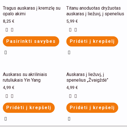
This
Tragus auskaras į kremzlę su
Titanu anoduotas dryžuotas
product
opalo akimi
auskaras į liežuvį, į spenelius
has
8,25
€
5,99
€
multiple
variants.
Pasirinkti savybes
Pridėti į krepšelį
The
options
may
be
This
This
Auskaras su akriliniais
Auskaras į liežuvį, į
chosen
product
product
rutuliukais Yin Yang
spenelius „Žvaigždė”
on
has
has
4,99
€
4,99
€
the
multiple
multiple
product
variants.
variants.
Pridėti į krepšelį
Pridėti į krepšelį
page
The
The
options
options