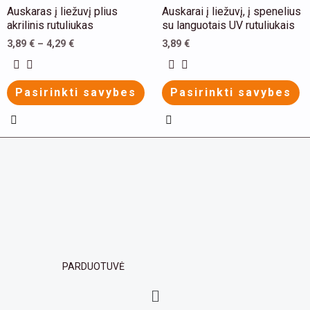
chosen
chosen
This
This
Auskaras į liežuvį plius
Auskarai į liežuvį, į spenelius
on
on
product
product
akrilinis rutuliukas
su languotais UV rutuliukais
the
the
has
has
3,89
€
–
4,29
€
3,89
€
product
product
multiple
multiple
page
page
variants.
variants.
Pasirinkti savybes
Pasirinkti savybes
The
The
options
options
may
may
be
be
chosen
chosen
on
on
the
the
product
product
page
page
PARDUOTUVĖ
Menu