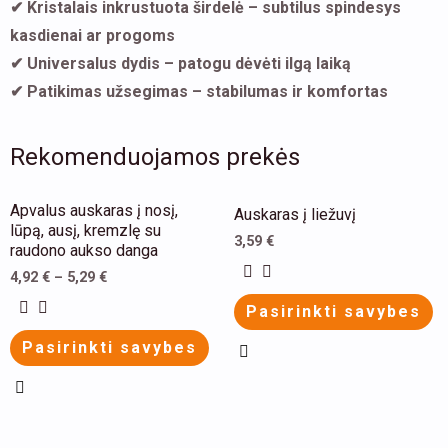
✔ Kristalais inkrustuota širdelė – subtilus spindesys
kasdienai ar progoms
✔ Universalus dydis – patogu dėvėti ilgą laiką
✔ Patikimas užsegimas – stabilumas ir komfortas
Rekomenduojamos prekės
This
This
Apvalus auskaras į nosį,
Auskaras į liežuvį
product
product
lūpą, ausį, kremzlę su
3,59
€
raudono aukso danga
has
has
4,92
€
–
5,29
€
multiple
multiple
Pasirinkti savybes
variants.
variants.
The
The
Pasirinkti savybes
options
options
may
may
be
be