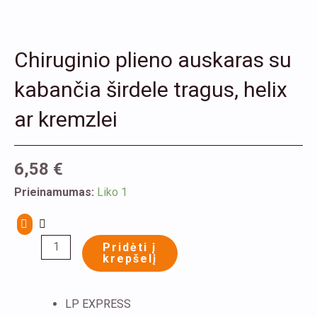
Chiruginio plieno auskaras su
kabančia širdele tragus, helix
ar kremzlei
6,58
€
produkto
Prieinamumas:
Liko 1
kiekis:
Chiruginio
Pridėti į
plieno
krepšelį
auskaras
su
LP EXPRESS
kabančia