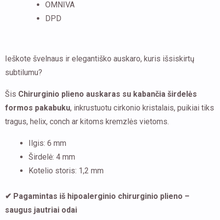
OMNIVA
širdele
DPD
tragus,
helix
ar
Ieškote švelnaus ir elegantiško auskaro, kuris išsiskirtų
kremzlei
subtilumu?
Šis
Chirurginio plieno auskaras su kabančia širdelės
formos pakabuku
, inkrustuotu cirkonio kristalais, puikiai tiks
tragus, helix, conch ar kitoms kremzlės vietoms.
Ilgis: 6 mm
Širdelė: 4 mm
Kotelio storis: 1,2 mm
✔ Pagamintas iš hipoalerginio chirurginio plieno –
saugus jautriai odai