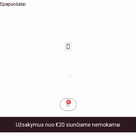
Pereiti
Epapuošalai
prie
turinio
u
Menu
klis
Cart
0
Užsakymus nuo €20 siunčiame nemokamai