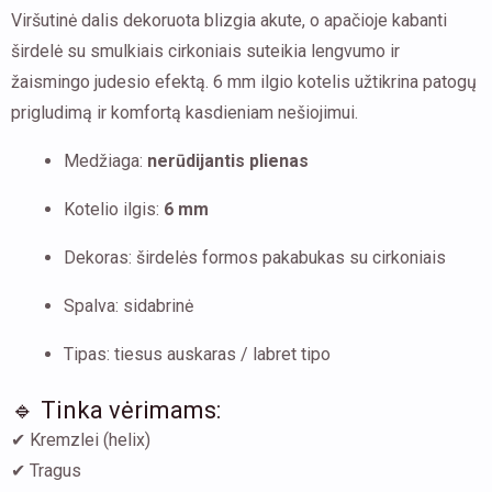
Viršutinė dalis dekoruota blizgia akute, o apačioje kabanti
širdelė su smulkiais cirkoniais suteikia lengvumo ir
žaismingo judesio efektą. 6 mm ilgio kotelis užtikrina patogų
prigludimą ir komfortą kasdieniam nešiojimui.
Medžiaga:
nerūdijantis plienas
Kotelio ilgis:
6 mm
Dekoras: širdelės formos pakabukas su cirkoniais
Spalva: sidabrinė
Tipas: tiesus auskaras / labret tipo
🔹 Tinka vėrimams:
✔ Kremzlei (helix)
✔ Tragus