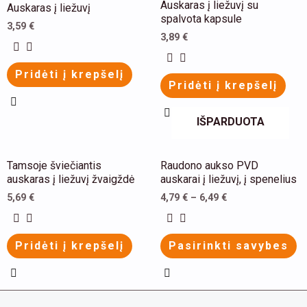
Auskaras į liežuvį su
Auskaras į liežuvį
product
product
spalvota kapsule
3,59
€
has
has
3,89
€
multiple
multiple
Pridėti į krepšelį
variants.
variants.
Pridėti į krepšelį
The
The
options
options
IŠPARDUOTA
may
may
be
be
This
This
Tamsoje šviečiantis
Raudono aukso PVD
chosen
chosen
product
product
auskaras į liežuvį žvaigždė
auskarai į liežuvį, į spenelius
on
on
has
has
5,69
€
4,79
€
–
6,49
€
the
the
multiple
multiple
product
product
variants.
variants.
Pridėti į krepšelį
Pasirinkti savybes
page
page
The
The
options
options
may
may