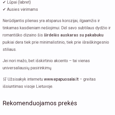
✔ Lūpai (labret)
✔ Ausies vėrimams
Nerūdijantis plienas yra atsparus korozijai, ilgaamžis ir
tinkamas kasdieniam nešiojimui. Dėl savo subtilaus dydžio ir
romantiško dizaino šis
širdelės auskaras su pakabuku
puikiai dera tiek prie minimalistinio, tiek prie išraiškingesnio
stiliaus.
Jei nori mažo, bet išskirtinio akcento – tai vienas
universaliausių pasirinkimų.
🛒 Užsisakyk internetu
www.epapuosalai.lt
– greitas
išsiuntimas visoje Lietuvoje.
Rekomenduojamos prekės
This
This