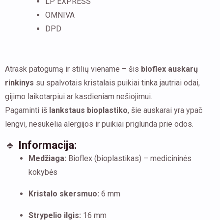
LP EXPRESS
OMNIVA
DPD
Atrask patogumą ir stilių viename – šis
bioflex auskarų
rinkinys
su spalvotais kristalais puikiai tinka jautriai odai,
gijimo laikotarpiui ar kasdieniam nešiojimui.
Pagaminti iš
lankstaus bioplastiko
, šie auskarai yra ypač
lengvi, nesukelia alergijos ir puikiai priglunda prie odos.
🔹
Informacija:
Medžiaga:
Bioflex (bioplastikas) – medicininės
kokybės
Kristalo skersmuo:
6 mm
Strypelio ilgis:
16 mm