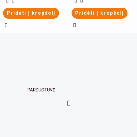
product
product
variants.
Pridėti į krepšelį
Pridėti į krepšelį
page
page
The
options
may
be
chosen
on
the
product
page
PARDUOTUVĖ
Menu