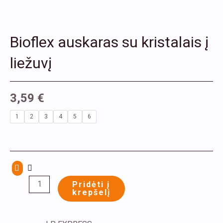
Bioflex auskaras su kristalais į
liežuvį
3,59
€
produkto
1
2
3
4
5
6
kiekis:
Bioflex
auskaras
su
kristalais
Pridėti į
krepšelį
į
liežuvį