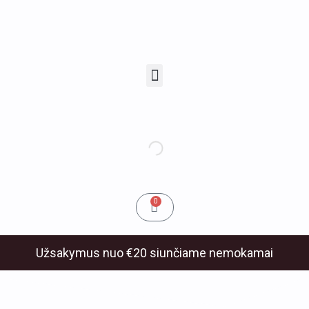
Pereiti
prie
turinio
Menu
u
klis
Cart
0
Užsakymus nuo €20 siunčiame nemokamai