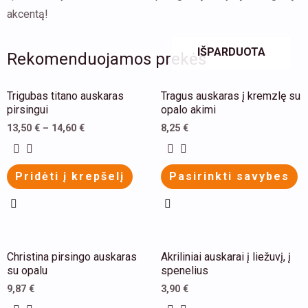
akcentą!
IŠPARDUOTA
Rekomenduojamos prekės
This
This
Trigubas titano auskaras
Tragus auskaras į kremzlę su
product
product
pirsingui
opalo akimi
has
has
13,50
€
–
14,60
€
8,25
€
multiple
multiple
variants.
variants.
Pridėti į krepšelį
Pasirinkti savybes
The
The
options
options
may
may
be
be
This
Christina pirsingo auskaras
Akriliniai auskarai į liežuvį, į
chosen
chosen
product
su opalu
spenelius
on
on
has
9,87
€
3,90
€
the
the
multiple