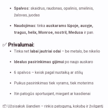
Spalvos:
skaidrus, raudonas, opalinis, smėlinis,
žalsvas, juodas
Naudojimas:
tinka
auskarams lūpoje, ausyje,
tragus, helix, Monroe, nostril, Medusa
ir pan.
✅
Privalumai:
Tinka net
labai jautriai odai
– be metalo, be nikelio
Idealus pasirinkimas gijimui
po naujo auskaro
6 spalvos – keisk pagal nuotaiką ar stilių
Puikus pasirinkimas tiek vyrams, tiek moterims
Itin patogūs sportuojant, miegant ar kasdienai
📦 Užsisakyk šiandien – rinkis patogumą, kokybę ir žvilgantį