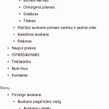
Bioflex/Akrilas
Chirurginis plienas
Sidabras
Titanas
Sterilūs auskarai pirmam vėrimui ir jautriai odai
Kalėdiniai auskarai
Rinkiniai
Naujos prekės
IŠPARDAVIMAS
Tinklaraštis
Apie mus
Kontaktai
Menu
Pirsingo auskarai
Auskarai pagal kūno vietą
Auskarai į antakį