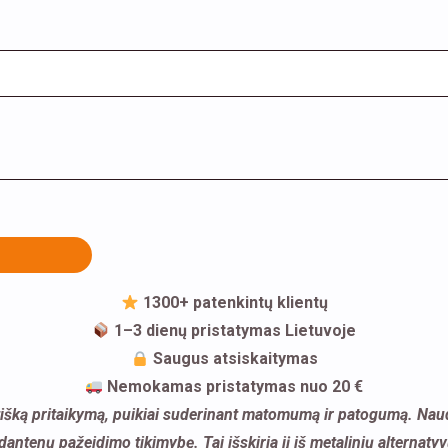
1300+ patenkintų klientų
1–3 dienų pristatymas Lietuvoje
Saugus atsiskaitymas
Nemokamas pristatymas nuo 20 €
tišką pritaikymą, puikiai suderinant matomumą ir patogumą. Naudo
dantenų pažeidimo tikimybę. Tai išskiria jį iš metalinių alternat