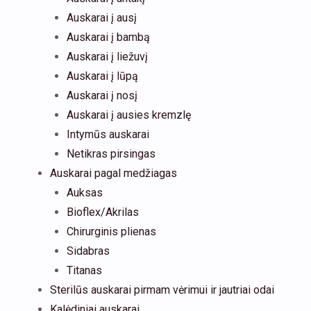
Auskarai į ausį
Auskarai į bambą
Auskarai į liežuvį
Auskarai į lūpą
Auskarai į nosį
Auskarai į ausies kremzlę
Intymūs auskarai
Netikras pirsingas
Auskarai pagal medžiagas
Auksas
Bioflex/Akrilas
Chirurginis plienas
Sidabras
Titanas
Sterilūs auskarai pirmam vėrimui ir jautriai odai
Kalėdiniai auskarai