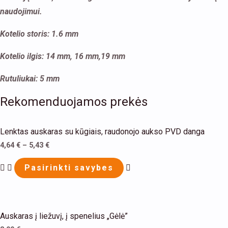
naudojimui.
Kotelio storis: 1.6 mm
Kotelio ilgis: 14 mm, 16 mm,19 mm
Rutuliukai: 5 mm
Rekomenduojamos prekės
This
Lenktas auskaras su kūgiais, raudonojo aukso PVD danga
product
4,64
€
–
5,43
€
has
multiple
Pasirinkti savybes
variants.
The
This
options
Auskaras į liežuvį, į spenelius „Gėlė”
product
may