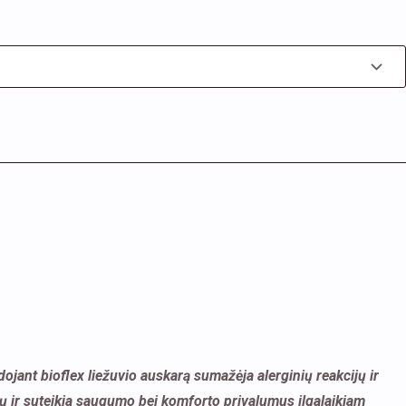
jant bioflex liežuvio auskarą sumažėja alerginių reakcijų ir
yvų ir suteikia saugumo bei komforto privalumus ilgalaikiam