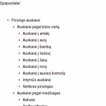
Pereiti
Products
Epapuošalai
prie
search
turinio
Pirsingo auskarai
Auskarai pagal kūno vietą
Auskarai į antakį
Auskarai į ausį
Auskarai į bambą
Auskarai į liežuvį
Auskarai į lūpą
Auskarai į nosį
Auskarai į ausies kremzlę
Intymūs auskarai
Netikras pirsingas
Auskarai pagal medžiagas
Auksas