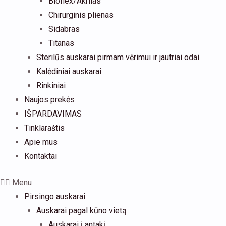
Bioflex/Akrilas
Chirurginis plienas
Sidabras
Titanas
Sterilūs auskarai pirmam vėrimui ir jautriai odai
Kalėdiniai auskarai
Rinkiniai
Naujos prekės
IŠPARDAVIMAS
Tinklaraštis
Apie mus
Kontaktai
Menu
Pirsingo auskarai
Auskarai pagal kūno vietą
Auskarai į antakį