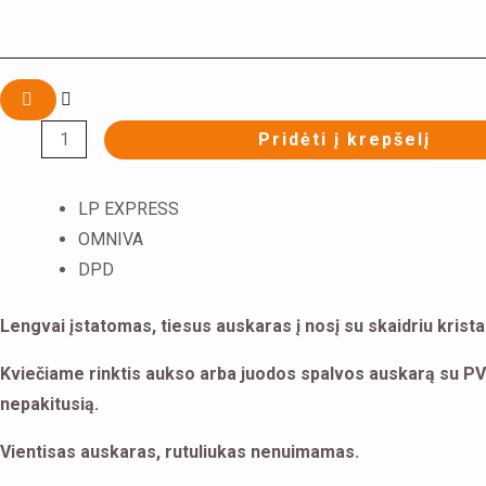
Pridėti į krepšelį
LP EXPRESS
OMNIVA
DPD
Lengvai įstatomas, tiesus auskaras į nosį su skaidriu krista
Kviečiame rinktis aukso arba juodos spalvos auskarą su PVD 
nepakitusią.
Vientisas auskaras, rutuliukas nenuimamas.