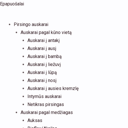
Pereiti
Products
Epapuošalai
prie
search
turinio
Pirsingo auskarai
Auskarai pagal kūno vietą
Auskarai į antakį
Auskarai į ausį
Auskarai į bambą
Auskarai į liežuvį
Auskarai į lūpą
Auskarai į nosį
Auskarai į ausies kremzlę
Intymūs auskarai
Netikras pirsingas
Auskarai pagal medžiagas
Auksas