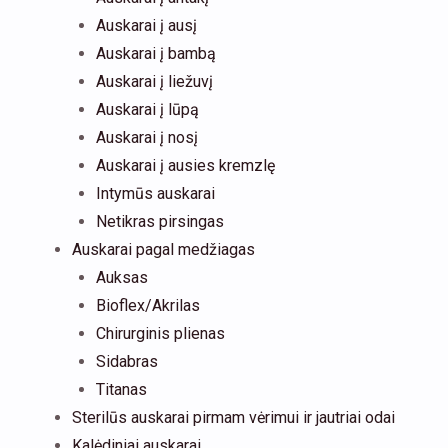
Auskarai į ausį
Auskarai į bambą
Auskarai į liežuvį
Auskarai į lūpą
Auskarai į nosį
Auskarai į ausies kremzlę
Intymūs auskarai
Netikras pirsingas
Auskarai pagal medžiagas
Auksas
Bioflex/Akrilas
Chirurginis plienas
Sidabras
Titanas
Sterilūs auskarai pirmam vėrimui ir jautriai odai
Kalėdiniai auskarai