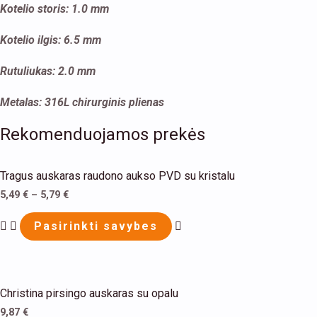
Kotelio storis: 1.0 mm
Kotelio ilgis: 6.5 mm
Rutuliukas: 2.0 mm
Metalas: 316L chirurginis plienas
Rekomenduojamos prekės
This
Tragus auskaras raudono aukso PVD su kristalu
product
5,49
€
–
5,79
€
has
multiple
Pasirinkti savybes
variants.
The
options
Christina pirsingo auskaras su opalu
may
9,87
€