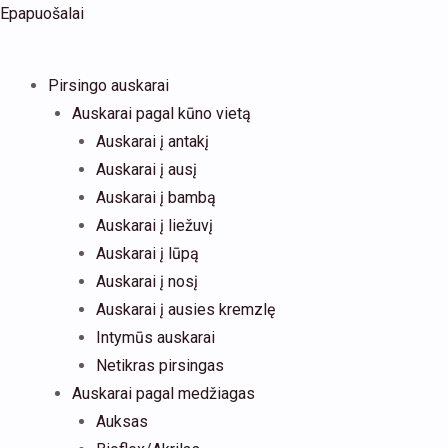
Pereiti
Products
Epapuošalai
prie
search
turinio
Pirsingo auskarai
Auskarai pagal kūno vietą
Auskarai į antakį
Auskarai į ausį
Auskarai į bambą
Auskarai į liežuvį
Auskarai į lūpą
Auskarai į nosį
Auskarai į ausies kremzlę
Intymūs auskarai
Netikras pirsingas
Auskarai pagal medžiagas
Auksas