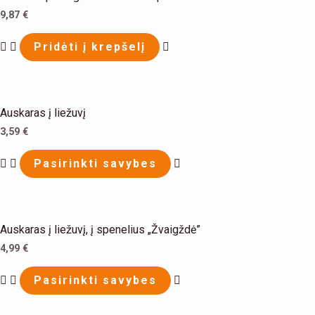
9,87
€
Pridėti į krepšelį
This
Auskaras į liežuvį
product
3,59
€
has
multiple
Pasirinkti savybes
variants.
The
This
options
Auskaras į liežuvį, į spenelius „Žvaigždė”
product
may
4,99
€
has
be
multiple
Pasirinkti savybes
chosen
variants.
on