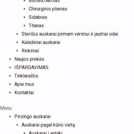
Bioflex/Akrilas
Chirurginis plienas
Sidabras
Titanas
Sterilūs auskarai pirmam vėrimui ir jautriai odai
Kalėdiniai auskarai
Rinkiniai
Naujos prekės
IŠPARDAVIMAS
Tinklaraštis
Apie mus
Kontaktai
Menu
Pirsingo auskarai
Auskarai pagal kūno vietą
Auskarai į antakį