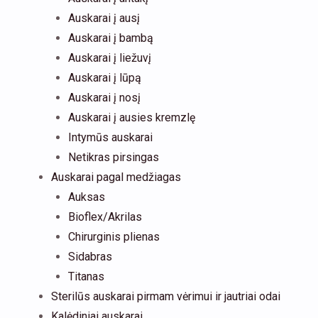
Auskarai į ausį
Auskarai į bambą
Auskarai į liežuvį
Auskarai į lūpą
Auskarai į nosį
Auskarai į ausies kremzlę
Intymūs auskarai
Netikras pirsingas
Auskarai pagal medžiagas
Auksas
Bioflex/Akrilas
Chirurginis plienas
Sidabras
Titanas
Sterilūs auskarai pirmam vėrimui ir jautriai odai
Kalėdiniai auskarai