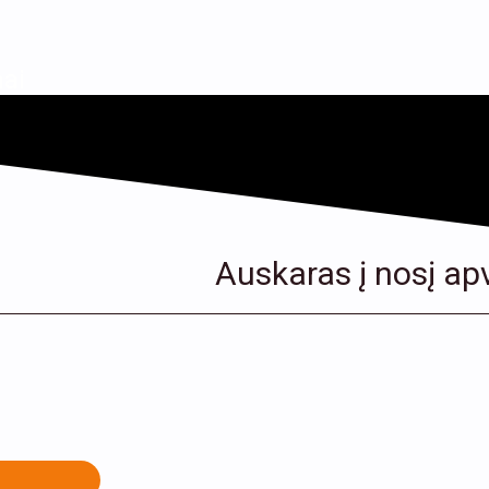
ai
Auskaras į nosį apv