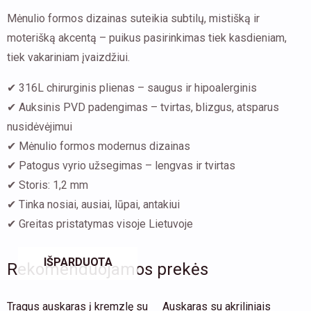
Mėnulio formos dizainas suteikia subtilų, mistišką ir
moterišką akcentą – puikus pasirinkimas tiek kasdieniam,
tiek vakariniam įvaizdžiui.
✔ 316L chirurginis plienas – saugus ir hipoalerginis
✔ Auksinis PVD padengimas – tvirtas, blizgus, atsparus
nusidėvėjimui
✔ Mėnulio formos modernus dizainas
✔ Patogus vyrio užsegimas – lengvas ir tvirtas
✔ Storis: 1,2 mm
✔ Tinka nosiai, ausiai, lūpai, antakiui
✔ Greitas pristatymas visoje Lietuvoje
IŠPARDUOTA
Rekomenduojamos prekės
This
Th
Tragus auskaras į kremzlę su
Auskaras su akriliniais