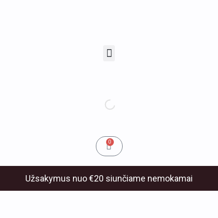
Pereiti
prie
turinio
Menu
u
klis
Cart
0
Užsakymus nuo €20 siunčiame nemokamai