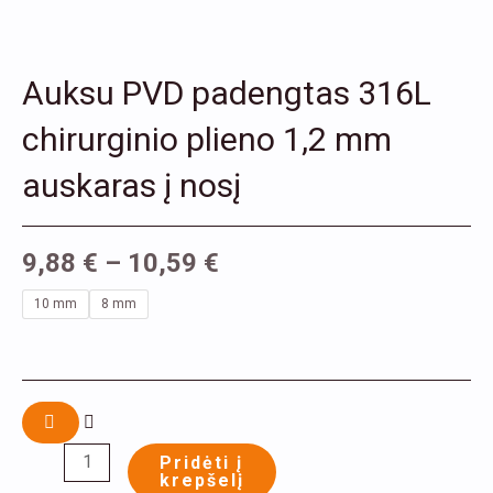
Auksu PVD padengtas 316L
chirurginio plieno 1,2 mm
auskaras į nosį
9,88
€
–
10,59
€
produkto
10 mm
8 mm
kiekis:
Auksu
PVD
padengtas
316L
Pridėti į
krepšelį
chirurginio