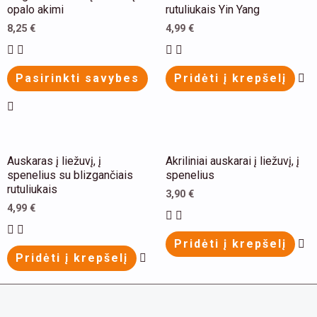
product
pr
opalo akimi
rutuliukais Yin Yang
has
ha
8,25
€
4,99
€
multiple
mu
variants.
va
Pasirinkti savybes
Pridėti į krepšelį
The
Th
options
op
may
m
be
be
This
Th
Auskaras į liežuvį, į
Akriliniai auskarai į liežuvį, į
chosen
ch
product
pr
spenelius su blizgančiais
spenelius
on
on
rutuliukais
has
ha
3,90
€
the
th
4,99
€
multiple
mu
product
pr
variants.
va
Pridėti į krepšelį
page
pa
The
Th
Pridėti į krepšelį
options
op
may
m
be
be