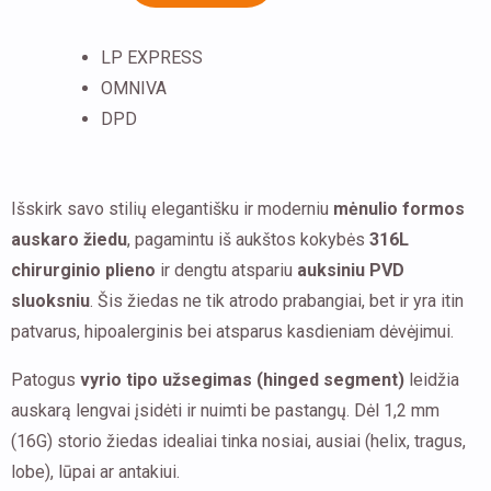
plieno
1,2
LP EXPRESS
mm
OMNIVA
auskaras
DPD
į
nosį
Išskirk savo stilių elegantišku ir moderniu
mėnulio formos
auskaro žiedu
, pagamintu iš aukštos kokybės
316L
chirurginio plieno
ir dengtu atspariu
auksiniu PVD
sluoksniu
. Šis žiedas ne tik atrodo prabangiai, bet ir yra itin
patvarus, hipoalerginis bei atsparus kasdieniam dėvėjimui.
Patogus
vyrio tipo užsegimas (hinged segment)
leidžia
auskarą lengvai įsidėti ir nuimti be pastangų. Dėl 1,2 mm
(16G) storio žiedas idealiai tinka nosiai, ausiai (helix, tragus,
lobe), lūpai ar antakiui.