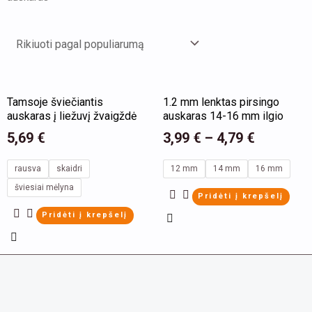
This
This
Tamsoje šviečiantis
1.2 mm lenktas pirsingo
product
product
auskaras į liežuvį žvaigždė
auskaras 14-16 mm ilgio
has
has
5,69
€
3,99
€
–
4,79
€
multiple
multiple
variants.
variants.
rausva
skaidri
12 mm
14 mm
16 mm
The
The
šviesiai mėlyna
Pridėti į krepšelį
options
options
Pridėti į krepšelį
may
may
be
be
chosen
chosen
on
on
the
the