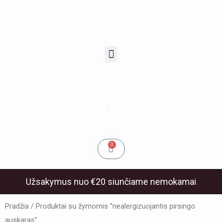
Pereiti
prie
turinio
Menu
u
klis
Cart
0
Užsakymus nuo €20 siunčiame nemokamai
Pradžia
/ Produktai su žymomis “nealergizuojantis pirsingo
auskaras”