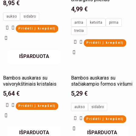
8,95
€
multiple
multiple
4,99
€
variants.
variants.
aukso
sidabro
antra
ketvirta
pirma
The
The
Pridėti į krepšelį
trečia
options
options
may
may
Pridėti į krepšelį
be
be
IŠPARDUOTA
chosen
chosen
on
on
This
the
the
Bambos auskaras su
Bambos auskaras su
product
vaivorykštiniais kristalais
stačiakampio formos viršumi
product
product
has
5,64
page
€
5,29
page
€
multiple
Pridėti į krepšelį
variants.
aukso
sidabro
The
Pridėti į krepšelį
options
may
IŠPARDUOTA
IŠPARDUOTA