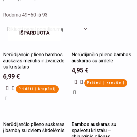
Rodoma 49–60 iš 93
IŠPARDUOTA
Nerūdijančio plieno bambos
Nerūdijančio plieno bambos
auskaras mėnulis ir žvaigždė
auskaras su širdele
su kristalais
4,95
€
6,99
€
Pridėti į krepšelį
Pridėti į krepšelį
This
This
Nerūdijančio plieno auskaras
Bambos auskaras su
product
product
į bambą su dviem širdelėmis
spalvotu kristalu –
has
has
chirurginis plienas