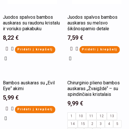
be
chosen
Juodos spalvos bambos
Juodos spalvos bambos
on
auskaras su raudonu kristalu
auskaras su melsvo
ir voriuko pakabuku
šikšnosparnio detale
the
product
8,22
€
7,59
€
page
Pridėti į krepšelį
Pridėti į krepšelį
This
Bambos auskaras su „Evil
Chirurginio plieno bambos
product
Eye“ akimi
auskaras „Žvaigždė“ – su
has
spindinčiais kristalais
5,99
€
multiple
9,99
€
Pridėti į krepšelį
variants.
1
10
11
12
13
The
14
15
2
3
4
5
options