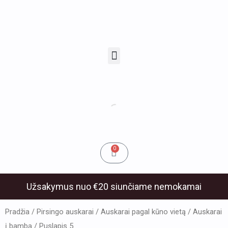
Pereiti
prie
turinio
Menu
u
klis
Cart
0
Užsakymus nuo €20 siunčiame nemokamai
Pradžia
/
Pirsingo auskarai
/
Auskarai pagal kūno vietą
/
Auskarai
į bambą
/ Puslapis 5