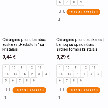
6
7
8
9
may
be
Pridėti į krepšelį
chosen
on
the
This
This
product
Chirurginio plieno bambos
Chirurginio plieno auskaras į
product
product
auskaras „Paukštelis“ su
bambą su spindinčiais
page
has
has
kristalais
širdies formos kristalais
multiple
multiple
9,44
€
9,29
€
variants.
variants.
1
10
11
12
13
1
10
11
12
13
The
The
14
15
16
2
3
4
14
15
2
3
4
5
options
options
5
6
7
8
9
6
7
8
9
may
may
be
be
Pridėti į krepšelį
Pridėti į krepšelį
chosen
chosen
on
on